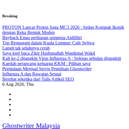
Skip
Breaking
to
content
PROTON Lancar Proton Saga MC3 2026 : Sedan Kompak Ikonik
dengan Reka Bentuk Moden
Buyback Emas perhiasan sempena Aidilfitri
Top Restaurant dalam Kuala Lumpur: Cafe Sejiwa
Langit tak selalunya cerah
Saya lost! baca Zikir Hasbunallah Wanikmal Wakil
Kali ke-2 dijangkiti Virus Influenza A : Selepas sebulan dijangkiti
Kaedah perancang keluarga KKM : Pilihan saya
Permulaan Menjual Servis Penulisan Ghostwriter
Influenza A dan Rawatan Sesuai
Berehat seketika dari Tulis Artikel SEO
6
Aug 2026, Thu
Ghostwriter Malaysia