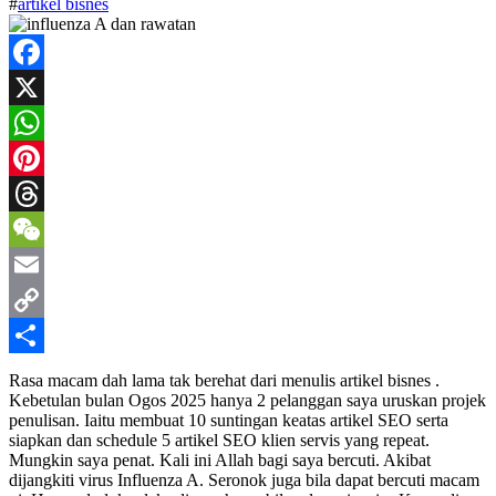
#
artikel bisnes
Facebook
X
WhatsApp
Pinterest
Threads
WeChat
Email
Copy
Link
Share
Rasa macam dah lama tak berehat dari menulis artikel bisnes .
Kebetulan bulan Ogos 2025 hanya 2 pelanggan saya uruskan projek
penulisan. Iaitu membuat 10 suntingan keatas artikel SEO serta
siapkan dan schedule 5 artikel SEO klien servis yang repeat.
Mungkin saya penat. Kali ini Allah bagi saya bercuti. Akibat
dijangkiti virus Influenza A. Seronok juga bila dapat bercuti macam