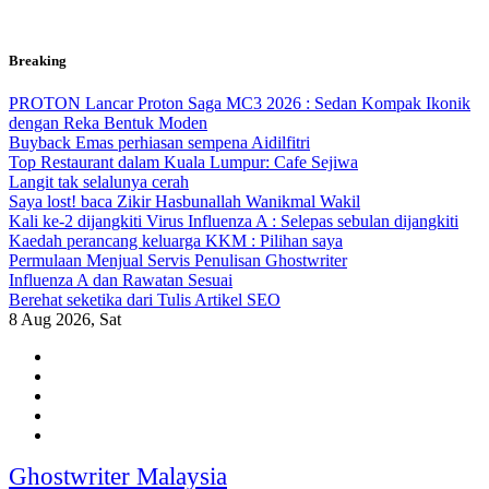
Skip
Breaking
to
content
PROTON Lancar Proton Saga MC3 2026 : Sedan Kompak Ikonik
dengan Reka Bentuk Moden
Buyback Emas perhiasan sempena Aidilfitri
Top Restaurant dalam Kuala Lumpur: Cafe Sejiwa
Langit tak selalunya cerah
Saya lost! baca Zikir Hasbunallah Wanikmal Wakil
Kali ke-2 dijangkiti Virus Influenza A : Selepas sebulan dijangkiti
Kaedah perancang keluarga KKM : Pilihan saya
Permulaan Menjual Servis Penulisan Ghostwriter
Influenza A dan Rawatan Sesuai
Berehat seketika dari Tulis Artikel SEO
8
Aug 2026, Sat
Ghostwriter Malaysia