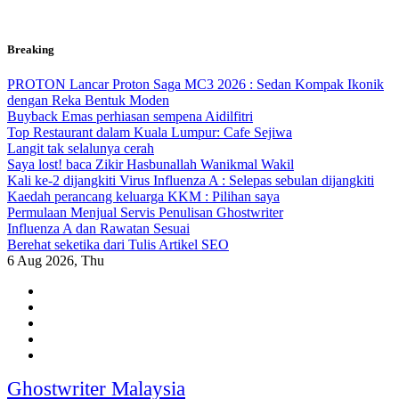
Skip
Breaking
to
content
PROTON Lancar Proton Saga MC3 2026 : Sedan Kompak Ikonik
dengan Reka Bentuk Moden
Buyback Emas perhiasan sempena Aidilfitri
Top Restaurant dalam Kuala Lumpur: Cafe Sejiwa
Langit tak selalunya cerah
Saya lost! baca Zikir Hasbunallah Wanikmal Wakil
Kali ke-2 dijangkiti Virus Influenza A : Selepas sebulan dijangkiti
Kaedah perancang keluarga KKM : Pilihan saya
Permulaan Menjual Servis Penulisan Ghostwriter
Influenza A dan Rawatan Sesuai
Berehat seketika dari Tulis Artikel SEO
6
Aug 2026, Thu
Ghostwriter Malaysia