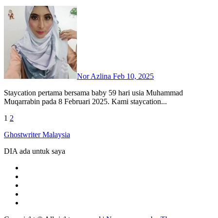
Nor Azlina
Feb 10, 2025
Staycation pertama bersama baby 59 hari usia Muhammad
Muqarrabin pada 8 Februari 2025. Kami staycation...
Posts
1
2
Ghostwriter Malaysia
pagination
DIA ada untuk saya