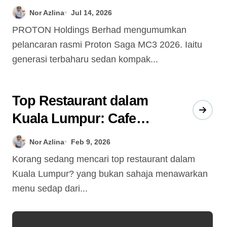
Kompak Ikonik dengan
Nor Azlina
Jul 14, 2026
Reka Bentuk Moden
PROTON Holdings Berhad mengumumkan
pelancaran rasmi Proton Saga MC3 2026. Iaitu
generasi terbaharu sedan kompak...
Top Restaurant dalam
Kuala Lumpur: Cafe
Sejiwa
Nor Azlina
Feb 9, 2026
Korang sedang mencari top restaurant dalam
Kuala Lumpur? yang bukan sahaja menawarkan
menu sedap dari...