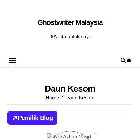
Skip
to
Ghostwriter Malaysia
content
DIA ada untuk saya
Daun Kesom
Home
Daun Kesom
Pemilik Blog