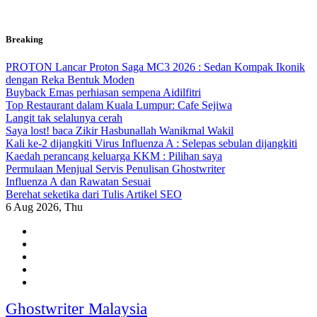
Skip
Breaking
to
content
PROTON Lancar Proton Saga MC3 2026 : Sedan Kompak Ikonik
dengan Reka Bentuk Moden
Buyback Emas perhiasan sempena Aidilfitri
Top Restaurant dalam Kuala Lumpur: Cafe Sejiwa
Langit tak selalunya cerah
Saya lost! baca Zikir Hasbunallah Wanikmal Wakil
Kali ke-2 dijangkiti Virus Influenza A : Selepas sebulan dijangkiti
Kaedah perancang keluarga KKM : Pilihan saya
Permulaan Menjual Servis Penulisan Ghostwriter
Influenza A dan Rawatan Sesuai
Berehat seketika dari Tulis Artikel SEO
6
Aug 2026, Thu
Ghostwriter Malaysia