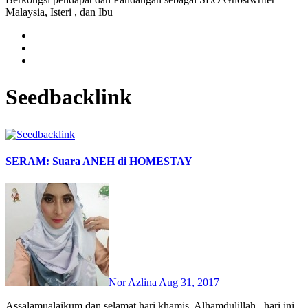
Malaysia, Isteri , dan Ibu
Seedbacklink
SERAM: Suara ANEH di HOMESTAY
Nor Azlina
Aug 31, 2017
Assalamualaikum dan selamat hari khamis. Alhamdulillah..,hari ini,