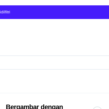
26 : Sedan Kompak Ikonik dengan Reka Bentuk Moden
lfitri
 Cafe Sejiwa
anikmal Wakil
: Selepas sebulan dijangkiti
lihan saya
Ghostwriter
EO
26 : Sedan Kompak Ikonik dengan Reka Bentuk Moden
Bergambar dengan