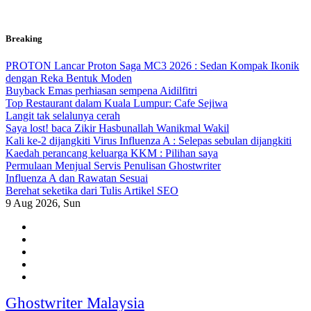
Skip
Breaking
to
content
PROTON Lancar Proton Saga MC3 2026 : Sedan Kompak Ikonik
dengan Reka Bentuk Moden
Buyback Emas perhiasan sempena Aidilfitri
Top Restaurant dalam Kuala Lumpur: Cafe Sejiwa
Langit tak selalunya cerah
Saya lost! baca Zikir Hasbunallah Wanikmal Wakil
Kali ke-2 dijangkiti Virus Influenza A : Selepas sebulan dijangkiti
Kaedah perancang keluarga KKM : Pilihan saya
Permulaan Menjual Servis Penulisan Ghostwriter
Influenza A dan Rawatan Sesuai
Berehat seketika dari Tulis Artikel SEO
9
Aug 2026, Sun
Ghostwriter Malaysia