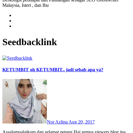
Malaysia, Isteri , dan Ibu
Seedbacklink
KETUMBIT oh KETUMBIT.. jadi sebab apa ya?
Nor Azlina
Aug 20, 2017
Assalamualaikum dan selamat petang.Hai semua viewers blog ina..