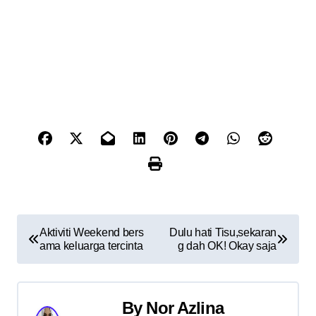
P
Aktiviti Weekend bers
Dulu hati Tisu,sekaran
ama keluarga tercinta
g dah OK! Okay saja
o
s
By
Nor Azlina
t