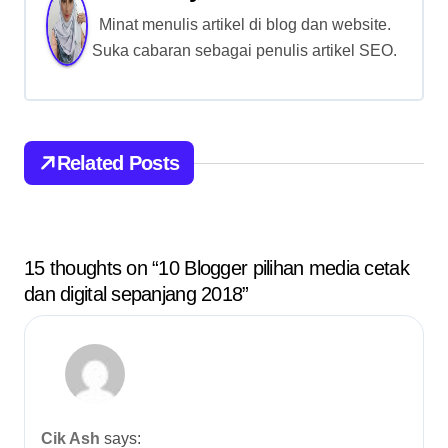
Minat menulis artikel di blog dan website.
n
Suka cabaran sebagai penulis artikel SEO.
a
v
i
Related Posts
g
a
15 thoughts on “10 Blogger pilihan media cetak
t
dan digital sepanjang 2018”
i
o
n
Cik Ash
says: