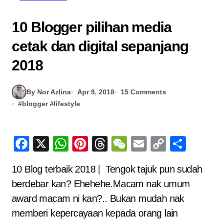
10 Blogger pilihan media
cetak dan digital sepanjang
2018
By Nor Azlina
Apr 9, 2018
15 Comments
#
blogger
#
lifestyle
Facebook
X
WhatsApp
Pinterest
Threads
WeChat
Email
Copy
Sha
Link
10 Blog terbaik 2018 | Tengok tajuk pun sudah
berdebar kan? Ehehehe.Macam nak umum
award macam ni kan?.. Bukan mudah nak
memberi kepercayaan kepada orang lain