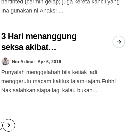
bertinted (cermin gelap) juga kereta kancil yang
Ina gunakan ni.Ahaks! ...
3 Hari menanggung
seksa akibat
penggunaan salah
Nor Azlina
Apr 6, 2019
produk bawah lengan
Punyalah menggelabah bila ketiak jadi
menggerutu macam kaktus tajam-tajam.Fuhh!
Nak salahkan siapa lagi kalau bukan...