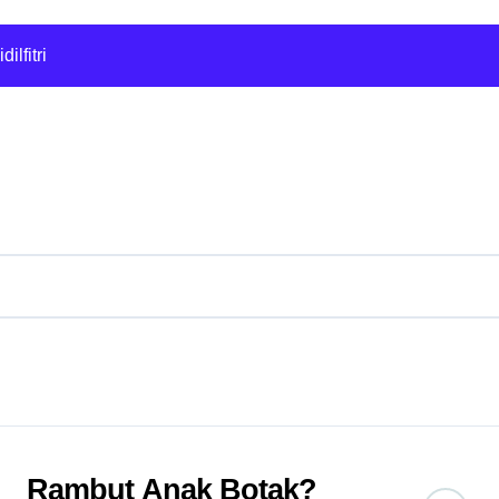
26 : Sedan Kompak Ikonik dengan Reka Bentuk Moden
lfitri
 Cafe Sejiwa
anikmal Wakil
: Selepas sebulan dijangkiti
lihan saya
Ghostwriter
EO
26 : Sedan Kompak Ikonik dengan Reka Bentuk Moden
Rambut Anak Botak?