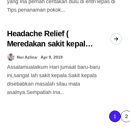
yang Ina pernah ceritakan dulu di entri lepas di
Tips penanaman pokok...
Headache Relief (
Meredakan sakit kepala
dengan teknik urutan
Nor Azlina
Apr 9, 2019
wajah )
Assalamualaikum Hari jumaat baru-baru
ini,sangat lah sakit kepala.Sakit kepala
disebabkan masalah silau mata
asalnya.Sempatlah Ina...
P
1
2
o