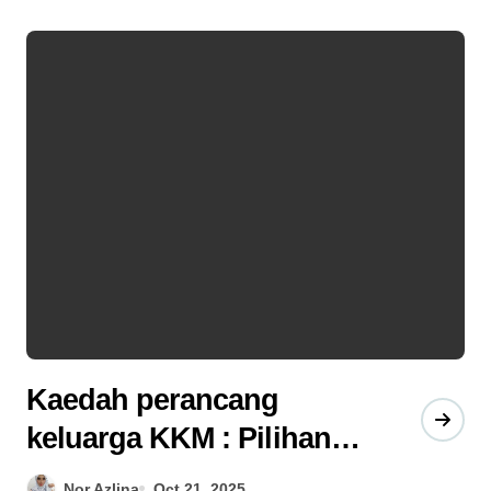
Kaedah perancang
keluarga KKM : Pilihan
saya
Nor Azlina
Oct 21, 2025