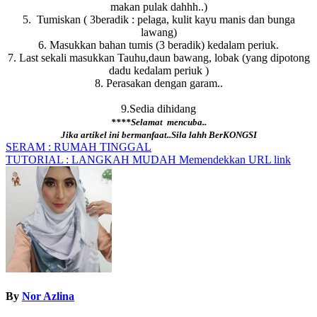
makan pulak dahhh..)
5. Tumiskan ( 3beradik : pelaga, kulit kayu manis dan bunga
lawang)
6. Masukkan bahan tumis (3 beradik) kedalam periuk.
7. Last sekali masukkan Tauhu,daun bawang, lobak (yang dipotong
dadu kedalam periuk )
8. Perasakan dengan garam..
9.Sedia dihidang
****Selamat mencuba..
Jika artikel ini bermanfaat..Sila lahh BerKONGSI
Post
SERAM : RUMAH TINGGAL
TUTORIAL : LANGKAH MUDAH Memendekkan URL link
navigation
By
Nor Azlina