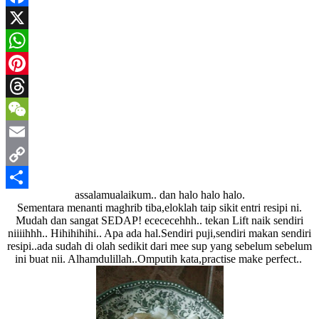
Facebook
X
WhatsApp
Pinterest
Threads
WeChat
Email
Copy
assalamualaikum.. dan halo halo halo.
Link
Share
Sementara menanti maghrib tiba,eloklah taip sikit entri resipi ni.
Mudah dan sangat SEDAP! ecececehhh.. tekan Lift naik sendiri
niiiihhh.. Hihihihihi.. Apa ada hal.Sendiri puji,sendiri makan sendiri
resipi..ada sudah di olah sedikit dari mee sup yang sebelum sebelum
ini buat nii. Alhamdulillah..Omputih kata,practise make perfect..