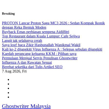
Skip
Breaking
to
content
PROTON Lancar Proton Saga MC3 2026 : Sedan Kompak Ikonik
dengan Reka Bentuk Moden
Buyback Emas perhiasan sempena Aidilfitri
Top Restaurant dalam Kuala Lumpur: Cafe Sejiwa
Langit tak selalunya cerah
Saya lost! baca Zikir Hasbunallah Wanikmal Wakil
Kali ke-2 dijangkiti Virus Influenza A : Selepas sebulan dijangkiti
Kaedah perancang keluarga KKM : Pilihan saya
Permulaan Menjual Servis Penulisan Ghostwriter
Influenza A dan Rawatan Sesuai
Berehat seketika dari Tulis Artikel SEO
7
Aug 2026, Fri
Ghostwriter Malaysia