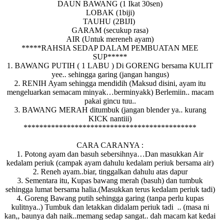
DAUN BAWANG (1 Ikat 30sen)
LOBAK (1biji)
TAUHU (2BIJI)
GARAM (secukup rasa)
AIR (Untuk mereneh ayam)
*****RAHSIA SEDAP DALAM PEMBUATAN MEE
SUP*****
1. BAWANG PUTIH ( 1 LABU ) Di GORENG bersama KULIT
yee.. sehingga garing (jangan hangus)
2. RENIH Ayam sehingga mendidih (Maksud disini, ayam itu
mengeluarkan semacam minyak…berminyakk) Berlemiin.. macam
pakai gincu tuu..
3. BAWANG MERAH ditumbuk (jangan blender ya.. kurang
KICK nantiii)
********************************************
CARA CARANYA :
1. Potong ayam dan basuh sebersihnya…Dan masukkan Air
kedalam periuk (campak ayam dahulu kedalam periuk bersama air)
2. Reneh ayam..biar, tinggalkan dahulu atas dapur
3. Sementara itu, Kupas bawang merah (basuh) dan tumbuk
sehingga lumat bersama halia.(Masukkan terus kedalam periuk tadi)
4. Goreng Bawang putih sehingga garing (tanpa perlu kupas
kulitnya..) Tumbuk dan letakkan didalam periuk tadi .. (masa ni
kan,, baunya dah naik..memang sedap sangat.. dah macam kat kedai