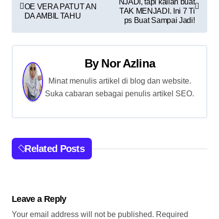
NJADI, tapi kalian buat
o
OE VERA PATUT AN
TAK MENJADI. Ini 7 Ti
DA AMBIL TAHU
ps Buat Sampai Jadi!
s
t
By
Nor Azlina
n
Minat menulis artikel di blog dan website.
a
Suka cabaran sebagai penulis artikel SEO.
v
i
g
Related Posts
a
t
Leave a Reply
i
Your email address will not be published.
Required