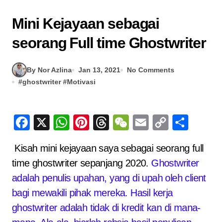
Mini Kejayaan sebagai
seorang Full time Ghostwriter
By Nor Azlina
Jan 13, 2021
No Comments
#
ghostwriter
#
Motivasi
Facebook
X
WhatsApp
Pinterest
Threads
WeChat
Email
Copy
Sha
Link
Kisah mini kejayaan saya sebagai seorang full
time ghostwriter sepanjang 2020.
Ghostwriter
adalah penulis upahan, yang di upah oleh client
bagi mewakili pihak mereka. Hasil kerja
ghostwriter adalah tidak di kredit kan di mana-