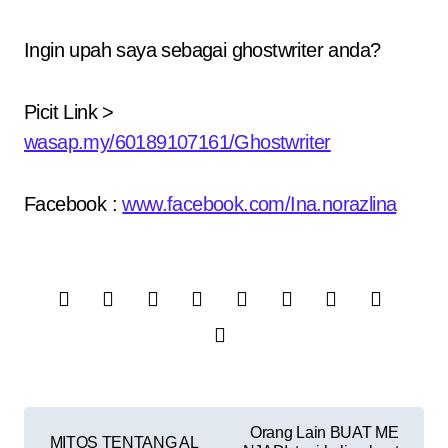
Ingin upah saya sebagai ghostwriter anda?
Picit Link >
wasap.my/60189107161/Ghostwriter
Facebook :
www.facebook.com/Ina.norazlina
P
Orang Lain BUAT ME
MITOS TENTANG AL