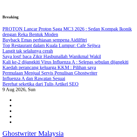
Skip
Breaking
to
content
PROTON Lancar Proton Saga MC3 2026 : Sedan Kompak Ikonik
dengan Reka Bentuk Moden
Buyback Emas perhiasan sempena Aidilfitri
Top Restaurant dalam Kuala Lumpur: Cafe Sejiwa
Langit tak selalunya cerah
Saya lost! baca Zikir Hasbunallah Wanikmal Wakil
Kali ke-2 dijangkiti Virus Influenza A : Selepas sebulan dijangkiti
Kaedah perancang keluarga KKM : Pilihan saya
Permulaan Menjual Servis Penulisan Ghostwriter
Influenza A dan Rawatan Sesuai
Berehat seketika dari Tulis Artikel SEO
9
Aug 2026, Sun
Ghostwriter Malaysia