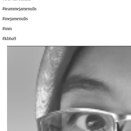
#teammejamenulis
#mejamenulis
#mm
#kbba9