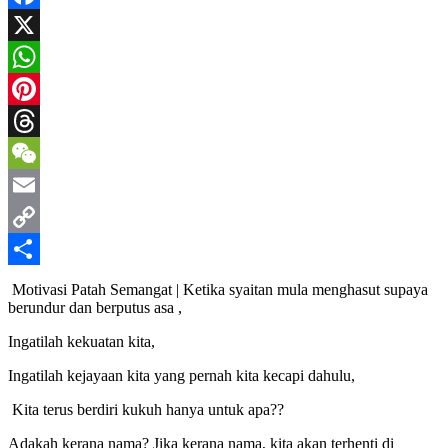
Facebook
X
WhatsApp
Pinterest
Threads
WeChat
Email
Copy
Link
Share
Motivasi Patah Semangat | Ketika syaitan mula menghasut supaya
berundur dan berputus asa ,
Ingatilah kekuatan kita,
Ingatilah kejayaan kita yang pernah kita kecapi dahulu,
Kita terus berdiri kukuh hanya untuk apa??
Adakah kerana nama? Jika kerana nama, kita akan terhenti di