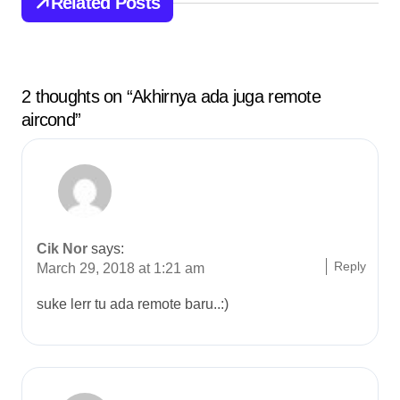
Related Posts
g
a
t
2 thoughts on “Akhirnya ada juga remote
aircond”
i
o
n
Cik Nor
says:
Reply
March 29, 2018 at 1:21 am
suke lerr tu ada remote baru..:)