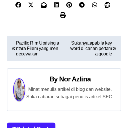
P
Pacific Rim Uprising a
Sukanya,apabila key
ntara Filem yang men
word di carian pertam
o
gecewakan
a google
s
t
By
Nor Azlina
n
Minat menulis artikel di blog dan website.
Suka cabaran sebagai penulis artikel SEO.
a
v
i