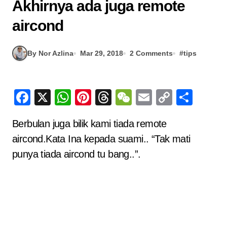
Akhirnya ada juga remote
aircond
By Nor Azlina
Mar 29, 2018
2 Comments
#
tips
Facebook
X
WhatsApp
Pinterest
Threads
WeChat
Email
Copy
Sha
Link
Berbulan juga bilik kami tiada remote
aircond.Kata Ina kepada suami.. “Tak mati
punya tiada aircond tu bang..”.