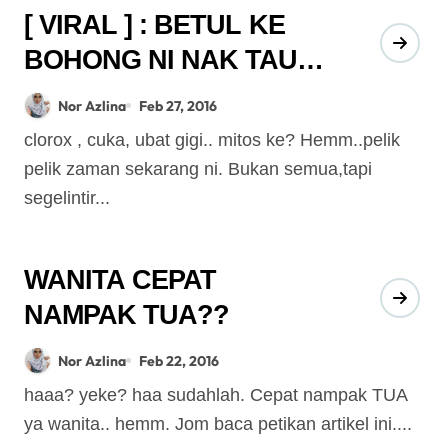
[ VIRAL ] : BETUL KE
BOHONG NI NAK TAU
SAMADA
Nor Azlina
Feb 27, 2016
MENGANDUNG ATAU
clorox , cuka, ubat gigi.. mitos ke? Hemm..pelik
TAK
pelik zaman sekarang ni. Bukan semua,tapi
segelintir...
WANITA CEPAT
NAMPAK TUA??
Nor Azlina
Feb 22, 2016
haaa? yeke? haa sudahlah. Cepat nampak TUA
ya wanita.. hemm. Jom baca petikan artikel ini....