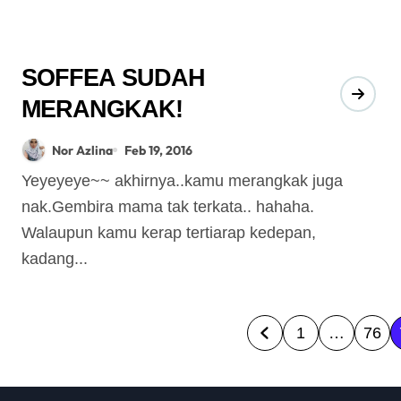
SOFFEA SUDAH
MERANGKAK!
Nor Azlina
Feb 19, 2016
Yeyeyeye~~ akhirnya..kamu merangkak juga
nak.Gembira mama tak terkata.. hahaha.
Walaupun kamu kerap tertiarap kedepan,
kadang...
P
1
…
76
o