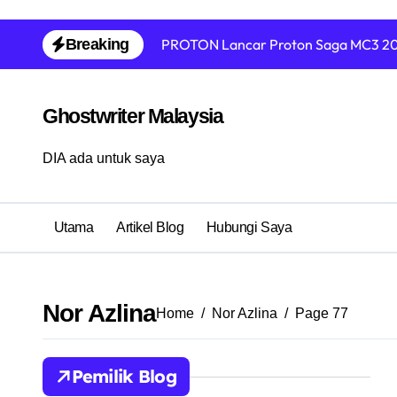
Skip
Breaking
PROTON Lancar Proton Saga MC3 202
to
content
Ghostwriter Malaysia
DIA ada untuk saya
Utama
Artikel Blog
Hubungi Saya
Nor Azlina
Home
Nor Azlina
Page 77
Pemilik Blog