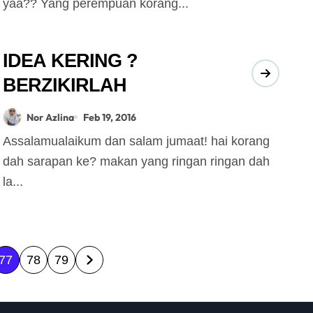
yaa?? Yang perempuan korang...
IDEA KERING ?
BERZIKIRLAH
Nor Azlina
Feb 19, 2016
Assalamualaikum dan salam jumaat! hai korang
dah sarapan ke? makan yang ringan ringan dah
la...
77
78
79