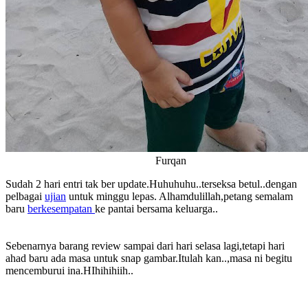
Furqan
Sudah 2 hari entri tak ber update.Huhuhuhu..terseksa betul..dengan
pelbagai
ujian
untuk minggu lepas. Alhamdulillah,petang semalam
baru
berkesempatan
ke pantai bersama keluarga..
Sebenarnya barang review sampai dari hari selasa lagi,tetapi hari
ahad baru ada masa untuk snap gambar.Itulah kan..,masa ni begitu
mencemburui ina.HIhihihiih..