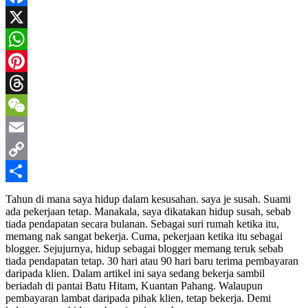
Facebook
X
WhatsApp
Pinterest
Threads
WeChat
Email
Copy
Link
Share
Tahun di mana saya hidup dalam kesusahan. saya je susah. Suami
ada pekerjaan tetap. Manakala, saya dikatakan hidup susah, sebab
tiada pendapatan secara bulanan. Sebagai suri rumah ketika itu,
memang nak sangat bekerja. Cuma, pekerjaan ketika itu sebagai
blogger. Sejujurnya, hidup sebagai blogger memang teruk sebab
tiada pendapatan tetap. 30 hari atau 90 hari baru terima pembayaran
daripada klien. Dalam artikel ini saya sedang bekerja sambil
beriadah di pantai Batu Hitam, Kuantan Pahang. Walaupun
pembayaran lambat daripada pihak klien, tetap bekerja. Demi