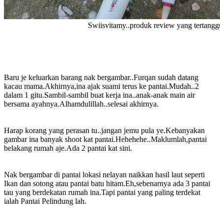
Swiisvitamy..produk review yang tertangg
Baru je keluarkan barang nak bergambar..Furqan sudah datang
kacau mama.Akhirnya,ina ajak suami terus ke pantai.Mudah..2
dalam 1 gitu.Sambil-sambil buat kerja ina..anak-anak main air
bersama ayahnya.Alhamdulillah..selesai akhirnya.
Harap korang yang perasan tu..jangan jemu pula ye.Kebanyakan
gambar ina banyak shoot kat pantai.Hehehehe..Maklumlah,pantai
belakang rumah aje.Ada 2 pantai kat sini.
Nak bergambar di pantai lokasi nelayan naikkan hasil laut seperti
Ikan dan sotong atau pantai batu hitam.Eh,sebenarnya ada 3 pantai
tau yang berdekatan rumah ina.Tapi pantai yang paling terdekat
ialah Pantai Pelindung lah.