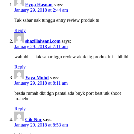
Eyqa Hasnan
says:
January 29, 2018 at 2:44 am
Tak sabar nak tunggu entry review produk tu
Reply
shazillahsani.com
says:
January 29, 2018 at 7:11 am
wahhhh….tak sabar tggu review akak ttg produk ini…hihihi
Reply
Yaya Mohd
says:
January 29, 2018 at 8:11 am
bestla rumah dkt dgn pantai.ada bnyk port best utk shoot
tu..hehe
Reply
Cik Nor
says:
January 29, 2018 at 8:53 am