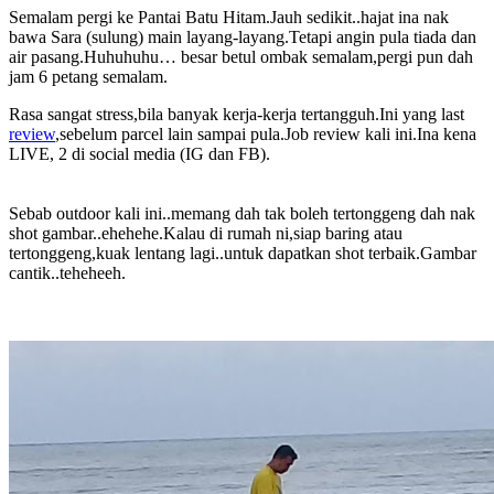
Semalam pergi ke Pantai Batu Hitam.Jauh sedikit..hajat ina nak
bawa Sara (sulung) main layang-layang.Tetapi angin pula tiada dan
air pasang.Huhuhuhu… besar betul ombak semalam,pergi pun dah
jam 6 petang semalam.
Rasa sangat stress,bila banyak kerja-kerja tertangguh.Ini yang last
review
,sebelum parcel lain sampai pula.Job review kali ini.Ina kena
LIVE, 2 di social media (IG dan FB).
Sebab outdoor kali ini..memang dah tak boleh tertonggeng dah nak
shot gambar..ehehehe.Kalau di rumah ni,siap baring atau
tertonggeng,kuak lentang lagi..untuk dapatkan shot terbaik.Gambar
cantik..teheheeh.