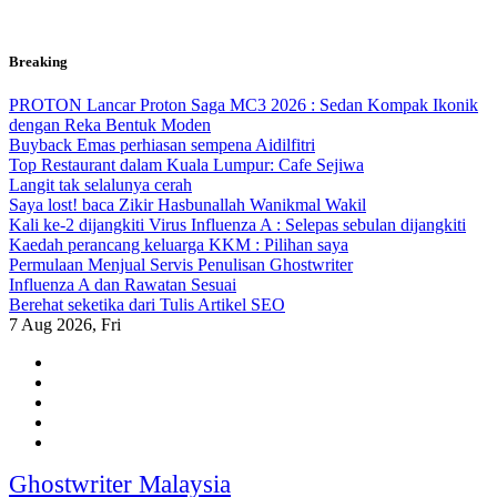
Skip
Breaking
to
content
PROTON Lancar Proton Saga MC3 2026 : Sedan Kompak Ikonik
dengan Reka Bentuk Moden
Buyback Emas perhiasan sempena Aidilfitri
Top Restaurant dalam Kuala Lumpur: Cafe Sejiwa
Langit tak selalunya cerah
Saya lost! baca Zikir Hasbunallah Wanikmal Wakil
Kali ke-2 dijangkiti Virus Influenza A : Selepas sebulan dijangkiti
Kaedah perancang keluarga KKM : Pilihan saya
Permulaan Menjual Servis Penulisan Ghostwriter
Influenza A dan Rawatan Sesuai
Berehat seketika dari Tulis Artikel SEO
7
Aug 2026, Fri
Ghostwriter Malaysia