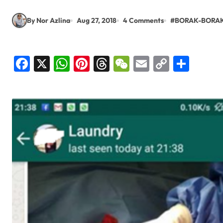
By Nor Azlina
Aug 27, 2018
4 Comments
#
BORAK-BORA
Facebook
X
WhatsApp
Pinterest
Threads
WeChat
Email
Copy
Shar
Link