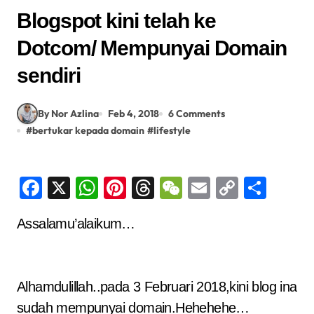
Blogspot kini telah ke
Dotcom/ Mempunyai Domain
sendiri
By Nor Azlina
Feb 4, 2018
6 Comments
#
bertukar kepada domain
#
lifestyle
Facebook
X
WhatsApp
Pinterest
Threads
WeChat
Email
Copy
Shar
Link
Assalamu’alaikum…
Alhamdulillah..pada 3 Februari 2018,kini blog ina
sudah mempunyai domain.Hehehehe…