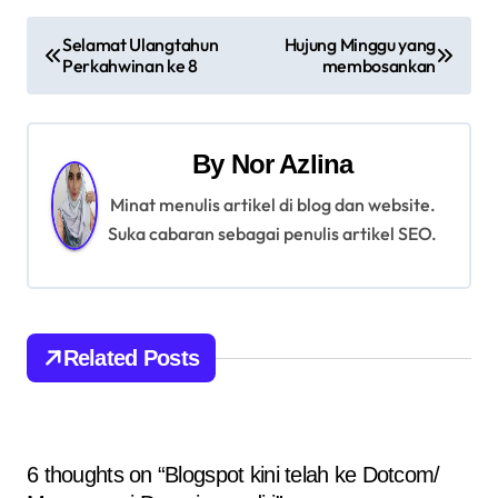
P
Selamat Ulangtahun
Hujung Minggu yang
Perkahwinan ke 8
membosankan
o
s
By
Nor Azlina
t
Minat menulis artikel di blog dan website.
n
Suka cabaran sebagai penulis artikel SEO.
a
v
i
Related Posts
g
a
6 thoughts on “Blogspot kini telah ke Dotcom/
t