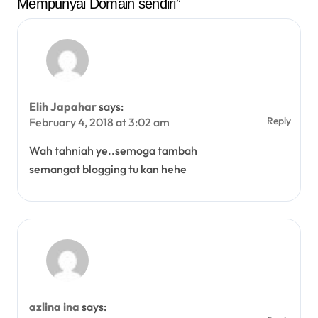
Mempunyai Domain sendiri”
i
o
n
Elih Japahar
says:
Reply
February 4, 2018 at 3:02 am
Wah tahniah ye..semoga tambah
semangat blogging tu kan hehe
azlina ina
says: