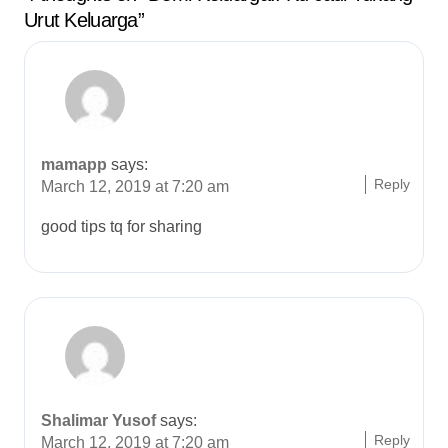
i
Urut Keluarga”
o
n
mamapp
says:
Reply
March 12, 2019 at 7:20 am
good tips tq for sharing
Shalimar Yusof
says:
Reply
March 12, 2019 at 7:20 am