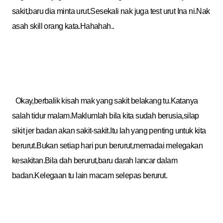
sakit,baru dia minta urut.Sesekali nak juga test urut Ina ni.Nak
asah skill orang kata.Hahahah..
Okay,berbalik kisah mak yang sakit belakang tu.Katanya
salah tidur malam.Maklumlah bila kita sudah berusia,silap
sikit jer badan akan sakit-sakit.Itu lah yang penting untuk kita
berurut.Bukan setiap hari pun berurut,memadai melegakan
kesakitan.Bila dah berurut,baru darah lancar dalam
badan.Kelegaan tu lain macam selepas berurut.