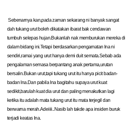
Sebenarnya kan,pada zaman sekarang ni banyak sangat
dah tukang urut boleh dikatakan ibarat bak cendawan
tumbuh selepas hujan.Bukanlah nak memburukan mereka di
dalam bidang ini.Tetapi berdasarkan pengamatan Ina ni
sendiri,ramai yang urut hanya demi duit semata.Sebab ada
pengalaman semasa berpantang anak pertama,urutan
bersalin.Bukan urut,tapi tukang urut itu hanya picit badan-
badan Ina.Dan pabila Ina bagitahu supaya urut kuat
sedikit,barulah kuat dia urut dan paling menakutkan lagi
ketika itu adalah mata tukang urut itu mata terjegil dan
berwarna merah.Adeiiii..Nasib lah takde apa insiden buruk
terjadi keatas Ina.