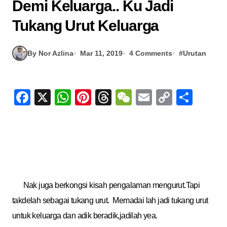
Demi Keluarga.. Ku Jadi
Tukang Urut Keluarga
By Nor Azlina
Mar 11, 2019
4 Comments
#
Urutan
Facebook
X
WhatsApp
Pinterest
Threads
WeChat
Email
Copy
Sha
Link
Nak juga berkongsi kisah pengalaman mengurut.Tapi
takdelah sebagai tukang urut. Memadai lah jadi tukang urut
untuk keluarga dan adik beradik,jadilah yea.