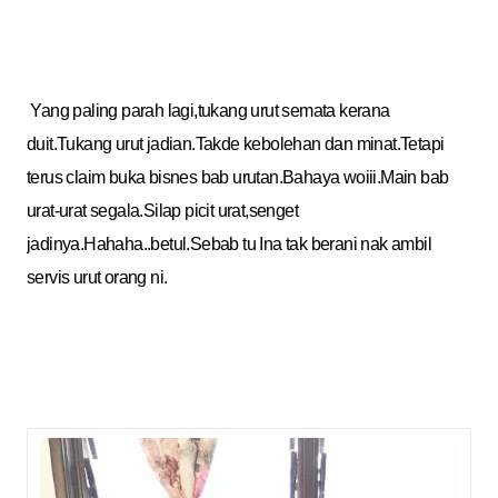
Yang paling parah lagi,tukang urut semata kerana
duit.Tukang urut jadian.Takde kebolehan dan minat.Tetapi
terus claim buka bisnes bab urutan.Bahaya woiii.Main bab
urat-urat segala.Silap picit urat,senget
jadinya.Hahaha..betul.Sebab tu Ina tak berani nak ambil
servis urut orang ni
.