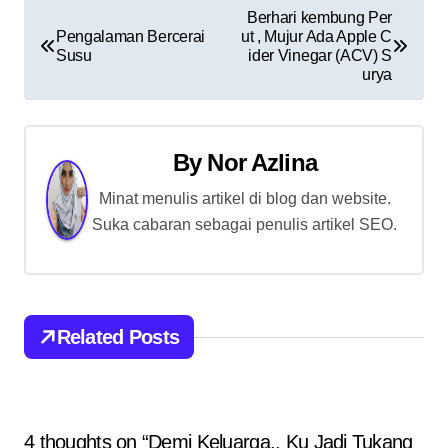
P
Berhari kembung Per
Pengalaman Bercerai
ut , Mujur Ada Apple C
o
Susu
ider Vinegar (ACV) S
urya
s
t
By
Nor Azlina
n
Minat menulis artikel di blog dan website.
a
Suka cabaran sebagai penulis artikel SEO.
v
i
g
Related Posts
a
t
4 thoughts on “Demi Keluarga.. Ku Jadi Tukang