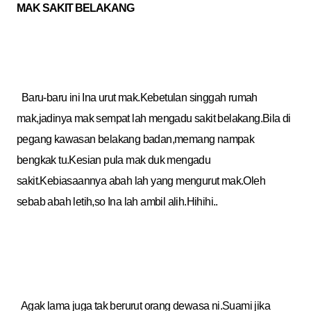
MAK SAKIT BELAKANG
Baru-baru ini Ina urut mak.Kebetulan singgah rumah
mak,jadinya mak sempat lah mengadu sakit belakang.Bila di
pegang kawasan belakang badan,memang nampak
bengkak tu.Kesian pula mak duk mengadu
sakit.Kebiasaannya abah lah yang mengurut mak.Oleh
sebab abah letih,so Ina lah ambil alih.Hihihi..
Agak lama juga tak berurut orang dewasa ni.Suami jika