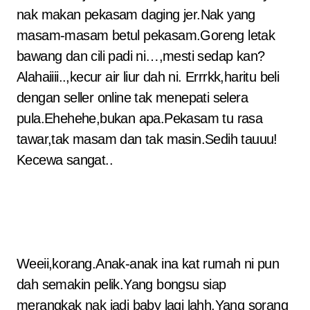
nak makan pekasam daging jer.Nak yang
masam-masam betul pekasam.Goreng letak
bawang dan cili padi ni…,mesti sedap kan?
Alahaiiii..,kecur air liur dah ni. Errrkk,haritu beli
dengan seller online tak menepati selera
pula.Ehehehe,bukan apa.Pekasam tu rasa
tawar,tak masam dan tak masin.Sedih tauuu!
Kecewa sangat..
Weeii,korang.Anak-anak ina kat rumah ni pun
dah semakin pelik.Yang bongsu siap
merangkak nak jadi baby lagi lahh.Yang sorang