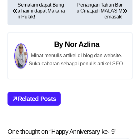
P
Semalam dapat Bung
Penangan Tahun Bar
a,harini dapat Makana
u Cina,jadi MALAS M
o
n Pulak!
emasak!
s
t
By
Nor Azlina
n
Minat menulis artikel di blog dan website.
Suka cabaran sebagai penulis artikel SEO.
a
v
i
Related Posts
g
a
t
One thought on “Happy Anniversary ke- 9”