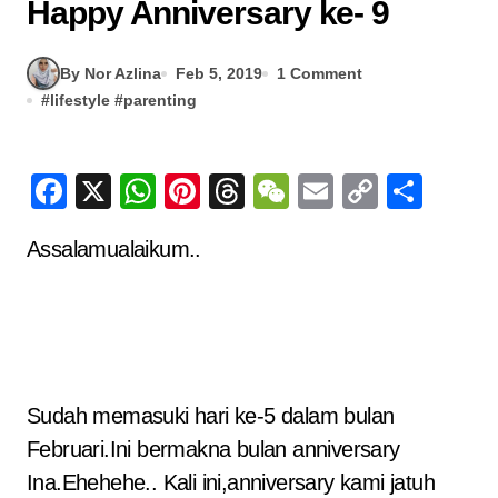
Happy Anniversary ke- 9
By Nor Azlina
Feb 5, 2019
1 Comment
#
lifestyle
#
parenting
Facebook
X
WhatsApp
Pinterest
Threads
WeChat
Email
Copy
Sha
Link
Assalamualaikum..
Sudah memasuki hari ke-5 dalam bulan
Februari.Ini bermakna bulan anniversary
Ina.Ehehehe.. Kali ini,anniversary kami jatuh