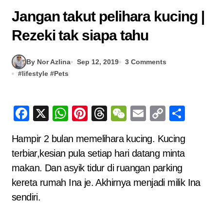
Jangan takut pelihara kucing |
Rezeki tak siapa tahu
By Nor Azlina
Sep 12, 2019
3 Comments
#
lifestyle
#
Pets
Facebook
X
WhatsApp
Pinterest
Threads
WeChat
Email
Copy
Sha
Link
Hampir 2 bulan memelihara kucing. Kucing
terbiar,kesian pula setiap hari datang minta
makan. Dan asyik tidur di ruangan parking
kereta rumah Ina je. Akhirnya menjadi milik Ina
sendiri.