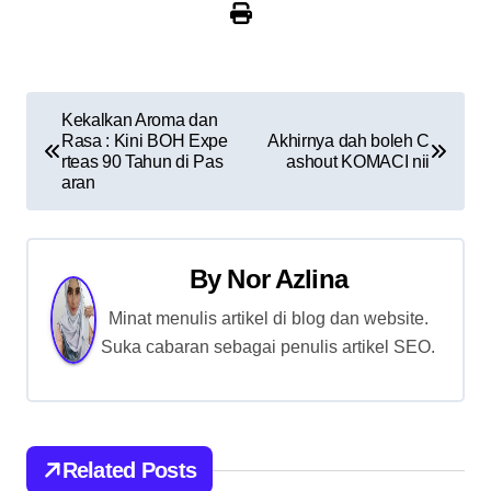
P
Kekalkan Aroma dan
Rasa : Kini BOH Expe
Akhirnya dah boleh C
o
rteas 90 Tahun di Pas
ashout KOMACI nii
aran
s
t
By
Nor Azlina
n
Minat menulis artikel di blog dan website.
a
Suka cabaran sebagai penulis artikel SEO.
v
i
g
Related Posts