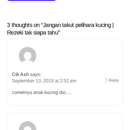
a
t
3 thoughts on “Jangan takut pelihara kucing |
i
Rezeki tak siapa tahu”
o
n
Cik Ash
says:
Reply
September 13, 2019 at 2:52 am
comelnya anak kucing dio….