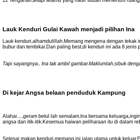
12 Tengahari,tetapi tetamu yang hadir sudah memenuhi ruan
Lauk Kenduri Gulai Kawah menjadi pilihan Ina
Lauk kenduri,alhamdulillah.Memang mengena dengan tekak ina
bubur dan tembikai.Dan paling best,di kenduri ini ada 8 jenis pi
Tapi sayangnya.. Ina tak ambil gambar.Maklumlah,sibuk deng
Di kejar Angsa belaan penduduk Kampung
Alahai…,geram betul lah semalam.Ina bersama keluarga,ingi
angsa dan itik-itik.Kesemua haiwan peliharaan itu di dalam r
Selesai makan kenduri,memang ini jalan utama untuk keluar.