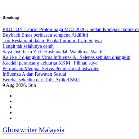
Skip
Breaking
to
content
PROTON Lancar Proton Saga MC3 2026 : Sedan Kompak Ikonik d
Buyback Emas perhiasan sempena Aidilfitri
Top Restaurant dalam Kuala Lumpur: Cafe Sejiwa
Langit tak selalunya cerah
Saya lost! baca Zikir Hasbunallah Wanikmal Wakil
Kali ke-2 dijangkiti Virus Influenza A : Selepas sebulan dijangkiti
Kaedah perancang keluarga KKM : Pilihan saya
Permulaan Menjual Servis Penulisan Ghostwriter
Influenza A dan Rawatan Sesuai
Berehat seketika dari Tulis Artikel SEO
9
Aug 2026, Sun
Ghostwriter Malaysia