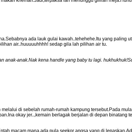
g makan khemah.Jadi,terpaksa lah menunggu giliran meja.Huh
.Sebabnya ada lauk gulai kawah..tehehehe.Itu yang paling ut
lihan air..huuuuuhhhh! sedap gila lah pilihan air tu.
an anak-anak.Nak kena handle yang baby tu lagi. hukhukhuk!S
n melalui di sebelah rumah-rumah kampung tersebut.Pada mula
eban.Ina okay jer..,kemain berlagak berjalan di depan binatang
Entah macam mana,ada pula seekor angsa yang di lepaskan.Aduhh