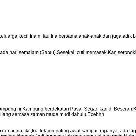
luarga kecil Ina ni tau.Ina bersama anak-anak dan juga adik 
ada hari semalam (Sabtu).Sesekali cuti memasak.Kan seronok!
ampung ni.Kampung berdekatan Pasar Segar Ikan di Beserah.Ken
 kilang semasa zaman muda mudi dahulu.Ecehhh
amai.Ina fikir,Ina tetamu paling awal sampai..rupanya..ada la