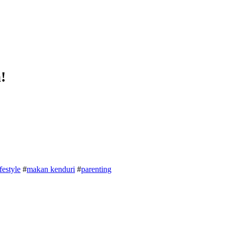
!
ifestyle
#
makan kenduri
#
parenting