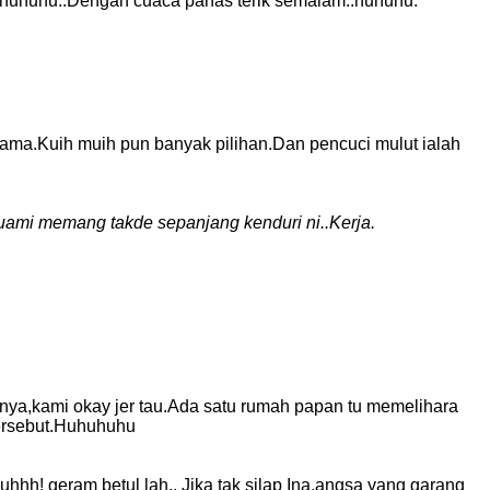
uhuhuhu..Dengan cuaca panas terik semalam..huhuhu.
ama.Kuih muih pun banyak pilihan.Dan pencuci mulut ialah
uami memang takde sepanjang kenduri ni..Kerja.
nya,kami okay jer tau.Ada satu rumah papan tu memelihara
 tersebut.Huhuhuhu
h! geram betul lah.. Jika tak silap Ina,angsa yang garang