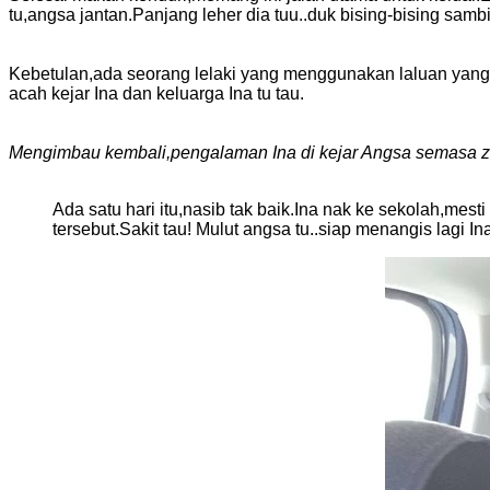
tu,angsa jantan.Panjang leher dia tuu..duk bising-bising sambil
Kebetulan,ada seorang lelaki yang menggunakan laluan yang sa
acah kejar Ina dan keluarga Ina tu tau.
Mengimbau kembali,pengalaman Ina di kejar Angsa semasa z
Ada satu hari itu,nasib tak baik.Ina nak ke sekolah,mesti akan melalui laluan itu.Akan melintasi rumah orang yang membela angsa tu.. Ina kena sudu dendan angsa
tersebut.Sakit tau! Mulut angsa tu..siap menangis lagi 