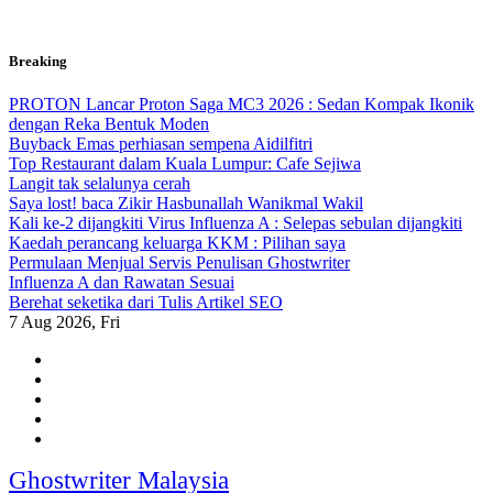
Skip
Breaking
to
content
PROTON Lancar Proton Saga MC3 2026 : Sedan Kompak Ikonik
dengan Reka Bentuk Moden
Buyback Emas perhiasan sempena Aidilfitri
Top Restaurant dalam Kuala Lumpur: Cafe Sejiwa
Langit tak selalunya cerah
Saya lost! baca Zikir Hasbunallah Wanikmal Wakil
Kali ke-2 dijangkiti Virus Influenza A : Selepas sebulan dijangkiti
Kaedah perancang keluarga KKM : Pilihan saya
Permulaan Menjual Servis Penulisan Ghostwriter
Influenza A dan Rawatan Sesuai
Berehat seketika dari Tulis Artikel SEO
7
Aug 2026, Fri
Ghostwriter Malaysia