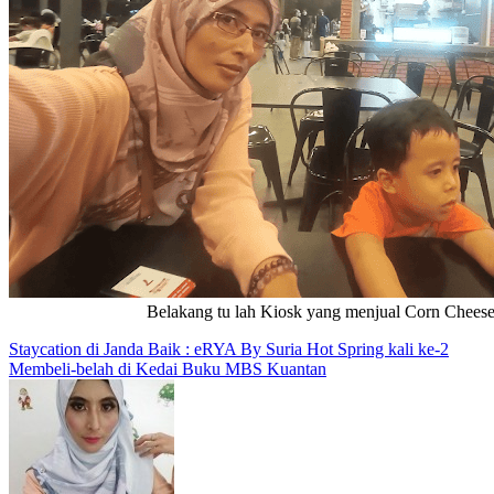
Belakang tu lah Kiosk yang menjual Corn Chees
Post
Staycation di Janda Baik : eRYA By Suria Hot Spring kali ke-2
Membeli-belah di Kedai Buku MBS Kuantan
navigation