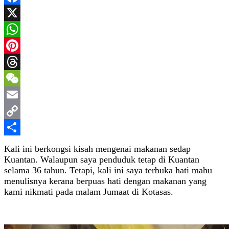
Facebook
X
WhatsApp
Pinterest
Threads
WeChat
Email
Copy
Link
Share
Kali ini berkongsi kisah mengenai makanan sedap
Kuantan. Walaupun saya penduduk tetap di Kuantan
selama 36 tahun. Tetapi, kali ini saya terbuka hati mahu
menulisnya kerana berpuas hati dengan makanan yang
kami nikmati pada malam Jumaat di Kotasas.