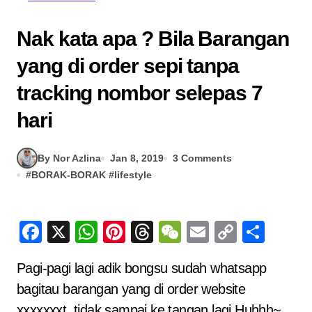
Nak kata apa ? Bila Barangan
yang di order sepi tanpa
tracking nombor selepas 7
hari
By Nor Azlina
Jan 8, 2019
3 Comments
#
BORAK-BORAK
#
lifestyle
Facebook
X
WhatsApp
Pinterest
Threads
WeChat
Email
Copy
Sha
Link
Pagi-pagi lagi adik bongsu sudah whatsapp
bagitau barangan yang di order website
xxxxxxxt tidak sampai ke tangan lagi.Huhhh~