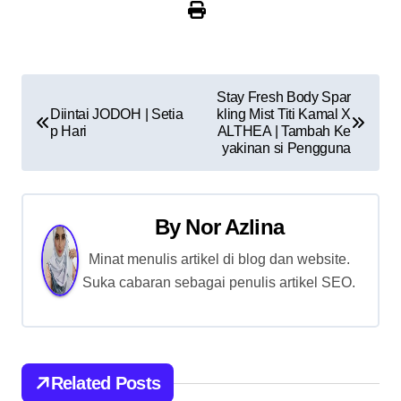
P
Stay Fresh Body Spar
Diintai JODOH | Setia
kling Mist Titi Kamal X
o
p Hari
ALTHEA | Tambah Ke
yakinan si Pengguna
s
t
By
Nor Azlina
n
Minat menulis artikel di blog dan website.
a
Suka cabaran sebagai penulis artikel SEO.
v
i
g
Related Posts