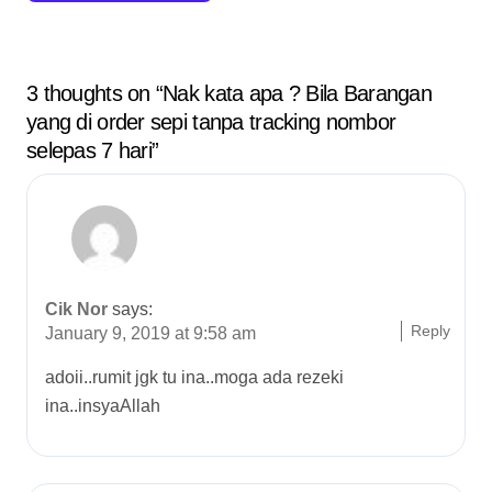
a
t
3 thoughts on “Nak kata apa ? Bila Barangan
i
yang di order sepi tanpa tracking nombor
selepas 7 hari”
o
n
Cik Nor
says:
Reply
January 9, 2019 at 9:58 am
adoii..rumit jgk tu ina..moga ada rezeki
ina..insyaAllah