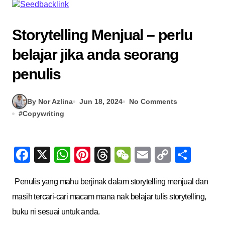
Storytelling Menjual – perlu
belajar jika anda seorang
penulis
By Nor Azlina
Jun 18, 2024
No Comments
#
Copywriting
Facebook
X
WhatsApp
Pinterest
Threads
WeChat
Email
Copy
Sha
Link
Penulis yang mahu berjinak dalam storytelling menjual dan
masih tercari-cari macam mana nak belajar tulis storytelling,
buku ni sesuai untuk anda.