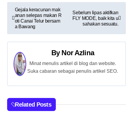
P
Gejala keracunan mak
Sebelum lipas aktifkan
anan selepas makan R
o
FLY MODE, baik kita u
oti Canai Telur bersam
sahakan sesuatu.
a Bawang
s
t
By
Nor Azlina
n
Minat menulis artikel di blog dan website.
a
Suka cabaran sebagai penulis artikel SEO.
v
i
g
Related Posts
a
t