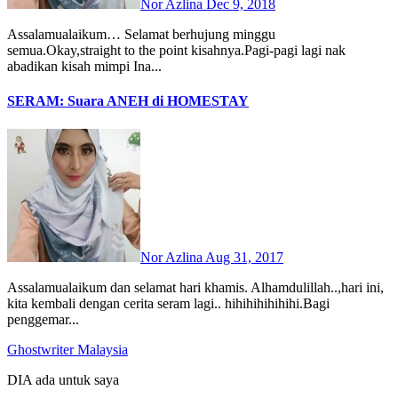
Nor Azlina
Dec 9, 2018
Assalamualaikum… Selamat berhujung minggu
semua.Okay,straight to the point kisahnya.Pagi-pagi lagi nak
abadikan kisah mimpi Ina...
SERAM: Suara ANEH di HOMESTAY
Nor Azlina
Aug 31, 2017
Assalamualaikum dan selamat hari khamis. Alhamdulillah..,hari ini,
kita kembali dengan cerita seram lagi.. hihihihihihihi.Bagi
penggemar...
Ghostwriter Malaysia
DIA ada untuk saya