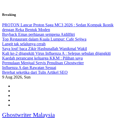
Skip
Breaking
to
content
PROTON Lancar Proton Saga MC3 2026 : Sedan Kompak Ikonik
dengan Reka Bentuk Moden
Buyback Emas perhiasan sempena Aidilfitri
Top Restaurant dalam Kuala Lumpur: Cafe Sejiwa
Langit tak selalunya cerah
Saya lost! baca Zikir Hasbunallah Wanikmal Wakil
Kali ke-2 dijangkiti Virus Influenza A : Selepas sebulan dijangkiti
Kaedah perancang keluarga KKM : Pilihan saya
Permulaan Menjual Servis Penulisan Ghostwriter
Influenza A dan Rawatan Sesuai
Berehat seketika dari Tulis Artikel SEO
9
Aug 2026, Sun
Ghostwriter Malaysia