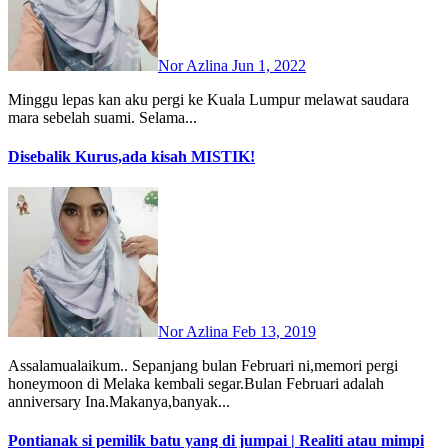
Nor Azlina
Jun 1, 2022
Minggu lepas kan aku pergi ke Kuala Lumpur melawat saudara
mara sebelah suami. Selama...
Disebalik Kurus,ada kisah MISTIK!
Nor Azlina
Feb 13, 2019
Assalamualaikum.. Sepanjang bulan Februari ni,memori pergi
honeymoon di Melaka kembali segar.Bulan Februari adalah
anniversary Ina.Makanya,banyak...
Pontianak si pemilik batu yang di jumpai | Realiti atau mimpi