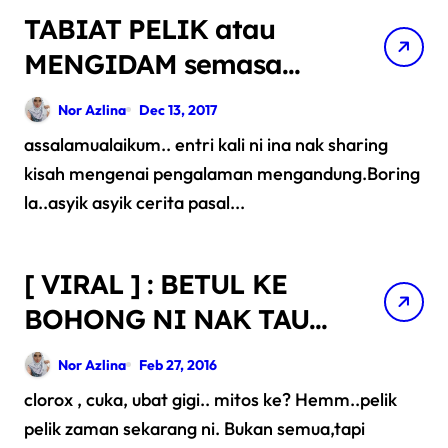
TABIAT PELIK atau
MENGIDAM semasa
mengandung
Nor Azlina
Dec 13, 2017
assalamualaikum.. entri kali ni ina nak sharing
kisah mengenai pengalaman mengandung.Boring
la..asyik asyik cerita pasal...
[ VIRAL ] : BETUL KE
BOHONG NI NAK TAU
SAMADA
Nor Azlina
Feb 27, 2016
MENGANDUNG ATAU
clorox , cuka, ubat gigi.. mitos ke? Hemm..pelik
TAK
pelik zaman sekarang ni. Bukan semua,tapi