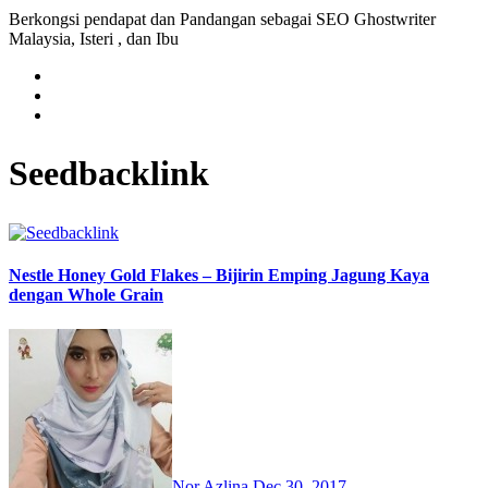
Berkongsi pendapat dan Pandangan sebagai SEO Ghostwriter
Malaysia, Isteri , dan Ibu
Seedbacklink
Nestle Honey Gold Flakes – Bijirin Emping Jagung Kaya
dengan Whole Grain
Nor Azlina
Dec 30, 2017