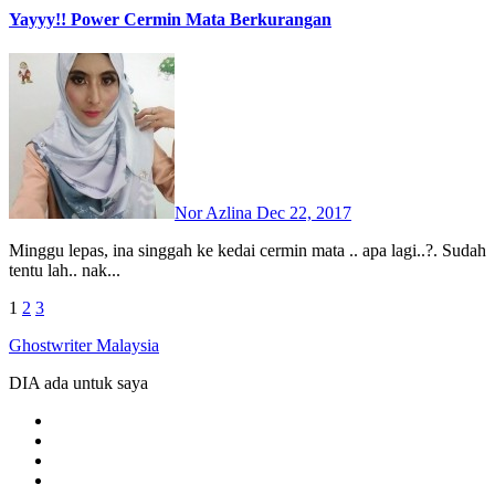
Yayyy!! Power Cermin Mata Berkurangan
Nor Azlina
Dec 22, 2017
Minggu lepas, ina singgah ke kedai cermin mata .. apa lagi..?. Sudah
tentu lah.. nak...
Posts
1
2
3
Ghostwriter Malaysia
pagination
DIA ada untuk saya