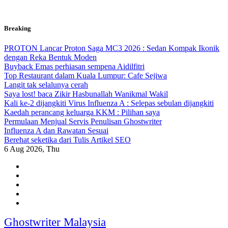
Skip
Breaking
to
content
PROTON Lancar Proton Saga MC3 2026 : Sedan Kompak Ikonik
dengan Reka Bentuk Moden
Buyback Emas perhiasan sempena Aidilfitri
Top Restaurant dalam Kuala Lumpur: Cafe Sejiwa
Langit tak selalunya cerah
Saya lost! baca Zikir Hasbunallah Wanikmal Wakil
Kali ke-2 dijangkiti Virus Influenza A : Selepas sebulan dijangkiti
Kaedah perancang keluarga KKM : Pilihan saya
Permulaan Menjual Servis Penulisan Ghostwriter
Influenza A dan Rawatan Sesuai
Berehat seketika dari Tulis Artikel SEO
6
Aug 2026, Thu
Ghostwriter Malaysia