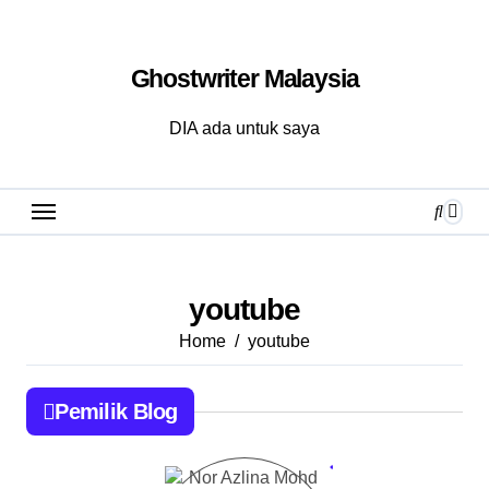
Skip
to
Ghostwriter Malaysia
content
DIA ada untuk saya
youtube
Home
youtube
Pemilik Blog