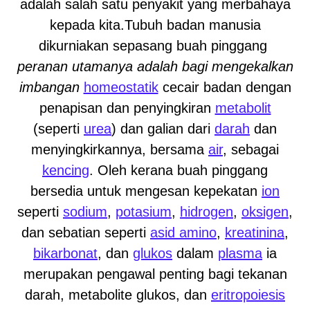
adalah salah satu penyakit yang merbahaya
kepada kita.Tubuh badan manusia
dikurniakan sepasang buah pinggang
peranan utamanya adalah bagi mengekalkan
imbangan
homeostatik
cecair badan dengan
penapisan dan penyingkiran
metabolit
(seperti
urea
) dan galian dari
darah
dan
menyingkirkannya, bersama
air
, sebagai
kencing
. Oleh kerana buah pinggang
bersedia untuk mengesan kepekatan
ion
seperti
sodium
,
potasium
,
hidrogen
,
oksigen
,
dan sebatian seperti
asid amino
,
kreatinina
,
bikarbonat
, dan
glukos
dalam
plasma
ia
merupakan pengawal penting bagi tekanan
darah, metabolite glukos, dan
eritropoiesis