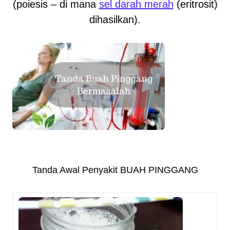
(poiesis – di mana
sel darah merah
(eritrosit)
dihasilkan).
Tanda Awal Penyakit BUAH PINGGANG