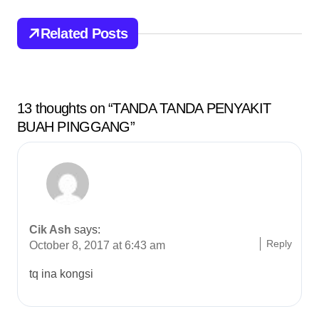
i
g
Related Posts
a
t
13 thoughts on “TANDA TANDA PENYAKIT
i
BUAH PINGGANG”
o
n
Cik Ash
says:
Reply
October 8, 2017 at 6:43 am
tq ina kongsi