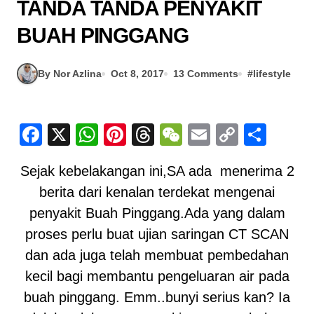
TANDA TANDA PENYAKIT
BUAH PINGGANG
By Nor Azlina
Oct 8, 2017
13 Comments
#
lifestyle
Facebook
X
WhatsApp
Pinterest
Threads
WeChat
Email
Copy
Sha
Link
Sejak kebelakangan ini,SA ada menerima 2
berita dari kenalan terdekat mengenai
penyakit Buah Pinggang.Ada yang dalam
proses perlu buat ujian saringan CT SCAN
dan ada juga telah membuat pembedahan
kecil bagi membantu pengeluaran air pada
buah pinggang. Emm..bunyi serius kan? Ia