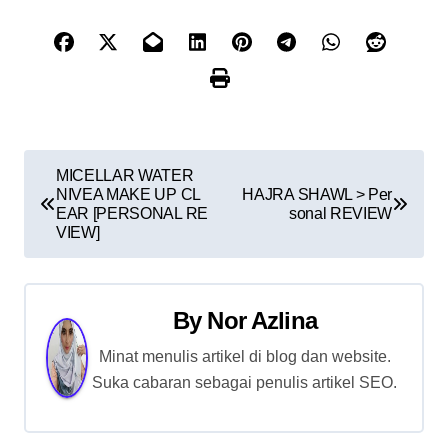
P
MICELLAR WATER
NIVEA MAKE UP CL
HAJRA SHAWL > Per
o
EAR [PERSONAL RE
sonal REVIEW
VIEW]
s
t
By
Nor Azlina
n
Minat menulis artikel di blog dan website.
a
Suka cabaran sebagai penulis artikel SEO.
v