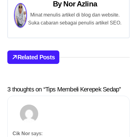
t
By
Nor Azlina
n
Minat menulis artikel di blog dan website.
Suka cabaran sebagai penulis artikel SEO.
a
v
i
Related Posts
g
a
t
3 thoughts on “Tips Membeli Kerepek Sedap”
i
o
n
Cik Nor
says: