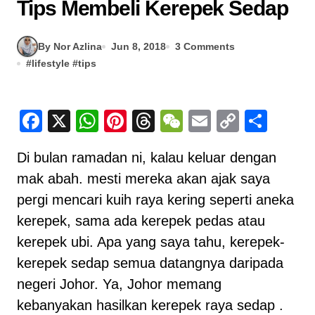
Tips Membeli Kerepek Sedap
By Nor Azlina
Jun 8, 2018
3 Comments
#
lifestyle
#
tips
Facebook
X
WhatsApp
Pinterest
Threads
WeChat
Email
Copy
Sha
Link
Di bulan ramadan ni, kalau keluar dengan
mak abah. mesti mereka akan ajak saya
pergi mencari kuih raya kering seperti aneka
kerepek, sama ada kerepek pedas atau
kerepek ubi. Apa yang saya tahu, kerepek-
kerepek sedap semua datangnya daripada
negeri Johor. Ya, Johor memang
kebanyakan hasilkan kerepek raya sedap .