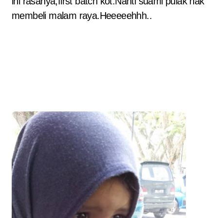
ini rasanya,first batch kot.Nanti suami pulak nak
membeli malam raya.Heeeeehhh..