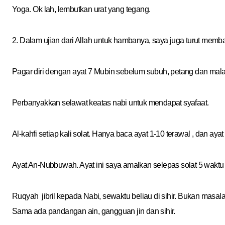
Yoga. Ok lah, lembutkan urat yang tegang.
2. Dalam ujian dari Allah untuk hambanya, saya juga turut membac
Pagar diri dengan ayat 7 Mubin sebelum subuh, petang dan mala
Perbanyakkan selawat keatas nabi untuk mendapat syafaat.
Al-kahfi setiap kali solat. Hanya baca ayat 1-10 terawal , dan ayat
Ayat An-Nubbuwah. Ayat ini saya amalkan selepas solat 5 waktu
Ruqyah jibril kepada Nabi, sewaktu beliau di sihir. Bukan masalah
Sama ada pandangan ain, gangguan jin dan sihir.