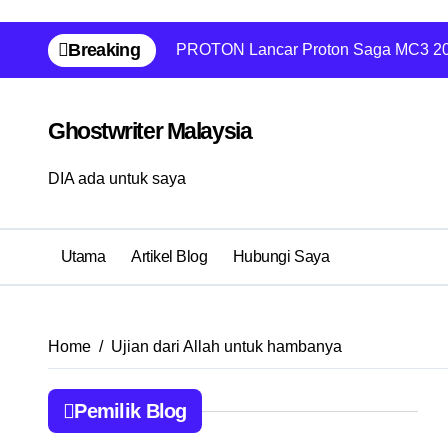
Skip
Breaking
PROTON Lancar Proton Saga MC3 20
to
content
Ghostwriter Malaysia
DIA ada untuk saya
Utama
Artikel Blog
Hubungi Saya
Home
Ujian dari Allah untuk hambanya
Pemilik Blog