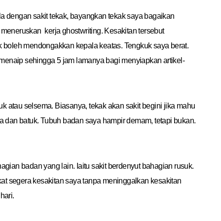
la dengan sakit tekak, bayangkan tekak saya bagaikan
 meneruskan kerja ghostwriting. Kesakitan tersebut
ak boleh mendongakkan kepala keatas. Tengkuk saya berat.
menaip sehingga 5 jam lamanya bagi menyiapkan artikel-
k atau selsema. Biasanya, tekak akan sakit begini jika mahu
a dan batuk. Tubuh badan saya hampir demam, tetapi bukan.
agian badan yang lain. Iaitu sakit berdenyut bahagian rusuk.
at segera kesakitan saya tanpa meninggalkan kesakitan
hari.