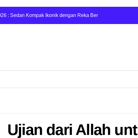
26 : Sedan Kompak Ikonik dengan Reka Bentuk Moden
Buyback Emas pe
Ujian dari Allah u