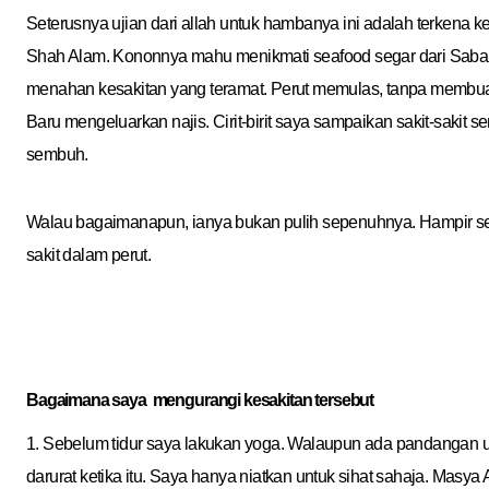
Seterusnya ujian dari allah untuk hambanya ini adalah terkena
Shah Alam. Kononnya mahu menikmati seafood segar dari Sabah
menahan kesakitan yang teramat. Perut memulas, tanpa membuang 
Baru mengeluarkan najis. Cirit-birit saya sampaikan sakit-sakit send
sembuh.
Walau bagaimanapun, ianya bukan pulih sepenuhnya. Hampir se
sakit dalam perut.
Bagaimana saya mengurangi kesakitan tersebut
1. Sebelum tidur saya lakukan yoga. Walaupun ada pandangan u
darurat ketika itu. Saya hanya niatkan untuk sihat sahaja. Masya 