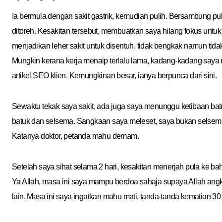
Ia bermula dengan sakit gastrik, kemudian pulih. Bersambung pu
ditoreh. Kesakitan tersebut, membuatkan saya hilang fokus untuk
menjadikan leher sakit untuk disentuh, tidak bengkak namun tid
Mungkin kerana kerja menaip terlalu lama, kadang-kadang saya 
artikel SEO klien. Kemungkinan besar, ianya berpunca dari sini.
Sewaktu tekak saya sakit, ada juga saya menunggu ketibaan batu
batuk dan selsema. Sangkaan saya meleset, saya bukan selsem
Katanya doktor, petanda mahu demam.
Setelah saya sihat selama 2 hari, kesakitan menerjah pula ke bah
Ya Allah, masa ini saya mampu berdoa sahaja supaya Allah angk
lain. Masa ini saya ingatkan mahu mati, tanda-tanda kematian 30 