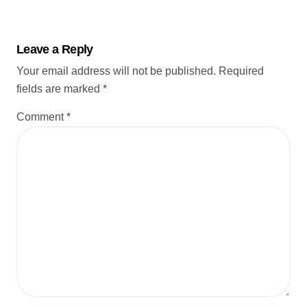
g
a
Leave a Reply
t
Your email address will not be published.
Required
i
fields are marked
*
o
Comment
*
n