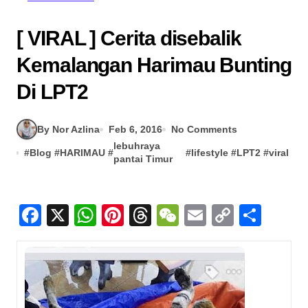
[ VIRAL ] Cerita disebalik
Kemalangan Harimau Bunting
Di LPT2
By Nor Azlina
Feb 6, 2016
No Comments
lebuhraya
#
Blog
#
HARIMAU
#
#
lifestyle
#
LPT2
#
viral
pantai Timur
Facebook
X
WhatsApp
Pinterest
Threads
WeChat
Email
Copy
Sha
Link