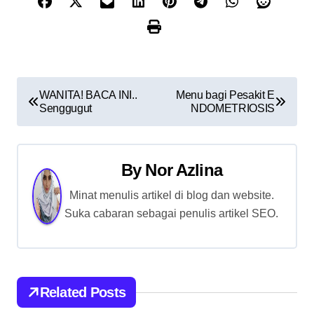
P
WANITA! BACA INI..
Menu bagi Pesakit E
Senggugut
NDOMETRIOSIS
o
s
By
Nor Azlina
t
Minat menulis artikel di blog dan website.
n
Suka cabaran sebagai penulis artikel SEO.
a
v
i
Related Posts