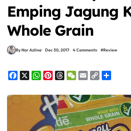
Emping Jagung 
Whole Grain
By Nor Azlina
Dec 30, 2017
4 Comments
#
Review
Facebook
X
WhatsApp
Pinterest
Threads
WeChat
Email
Copy
Shar
Link