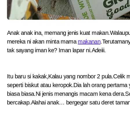
Anak anak ina, memang jenis kuat makan.Walaupun baru je 10 minit selepas makan nasi.Memang
mereka ni akan minta mama
makanan
.Terutamany
tak sayang iman ke? Iman lapar ni.Adeiii.
Itu baru si kakak,Kalau yang nombor 2 pula.Celik
seperti biskut atau keropok.Dia lah orang pertam
biasa biasa.Ni jenis menangis macam kena dera.So
bercakap.Alahai anak… bergegar satu deret taman 