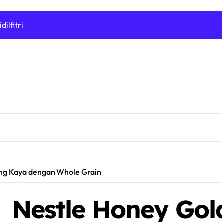
ilfitri
 Cafe Sejiwa
anikmal Wakil
: Selepas sebulan dijangkiti
lihan saya
 Ghostwriter
EO
gung Kaya dengan Whole Grain
26 : Sedan Kompak Ikonik dengan Reka Bentuk Moden
Nestle Honey Gold