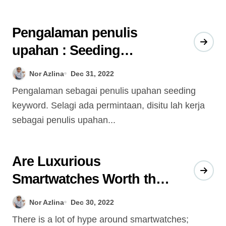
Pengalaman penulis
upahan : Seeding
Keyword
Nor Azlina
Dec 31, 2022
Pengalaman sebagai penulis upahan seeding
keyword. Selagi ada permintaan, disitu lah kerja
sebagai penulis upahan...
Are Luxurious
Smartwatches Worth the
Price?
Nor Azlina
Dec 30, 2022
There is a lot of hype around smartwatches;