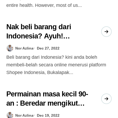
entire health. However, most of us...
Nak beli barang dari
Indonesia? Ayuh!
TOLONG BELI uruskan.
Nor Azlina
Dec 27, 2022
Beli barang dari Indonesia? kini anda boleh
membeli-belah secara online menerusi platform
Shopee Indonesia, Bukalapak...
Permainan masa kecil 90-
an : Beredar mengikut
arus zaman.
Nor Azlina
Dec 19, 2022