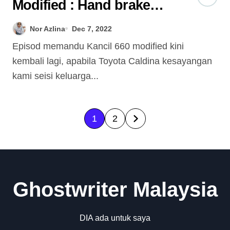
Modified : Hand brake
susah nak tarik
Nor Azlina
Dec 7, 2022
Episod memandu Kancil 660 modified kini
kembali lagi, apabila Toyota Caldina kesayangan
kami seisi keluarga...
P
1
2
o
s
t
Ghostwriter Malaysia
s
DIA ada untuk saya
p