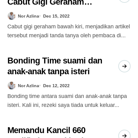
Cabut Gigi Geraham
bawah kiri
Nor Azlina
Dec 15, 2022
Cabut gigi geraham bawah kiri, menjadikan artikel
tersebut menjadi tanda tanya oleh pembaca di...
Bonding Time suami dan
anak-anak tanpa isteri
Nor Azlina
Dec 12, 2022
Bonding time antara suami dan anak-anak tanpa
isteri. Kali ini, rezeki saya tiada untuk keluar...
Memandu Kancil 660