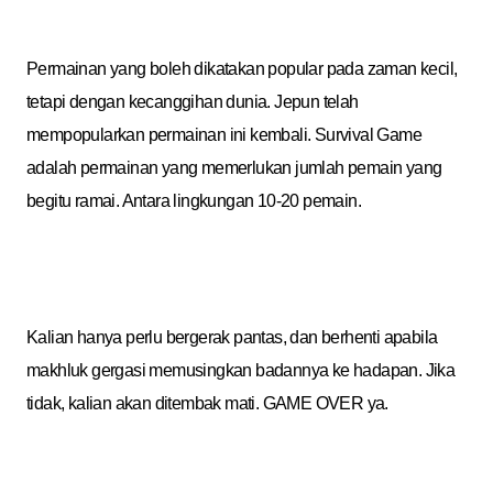
Permainan yang boleh dikatakan popular pada zaman kecil,
tetapi dengan kecanggihan dunia. Jepun telah
mempopularkan permainan ini kembali. Survival Game
adalah permainan yang memerlukan jumlah pemain yang
begitu ramai. Antara lingkungan 10-20 pemain.
Kalian hanya perlu bergerak pantas, dan berhenti apabila
makhluk gergasi memusingkan badannya ke hadapan. Jika
tidak, kalian akan ditembak mati. GAME OVER ya.