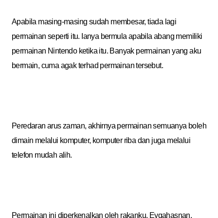
Apabila masing-masing sudah membesar, tiada lagi
permainan seperti itu. Ianya bermula apabila abang memiliki
permainan Nintendo ketika itu. Banyak permainan yang aku
bermain, cuma agak terhad permainan tersebut.
Peredaran arus zaman, akhirnya permainan semuanya boleh
dimain melalui komputer, komputer riba dan juga melalui
telefon mudah alih.
Permainan ini diperkenalkan oleh rakanku, Eyqahasnan.