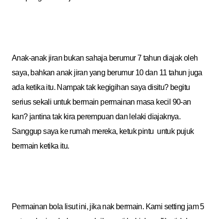
Anak-anak jiran bukan sahaja berumur 7 tahun diajak oleh
saya, bahkan anak jiran yang berumur 10 dan 11 tahun juga
ada ketika itu. Nampak tak kegigihan saya disitu? begitu
serius sekali untuk bermain permainan masa kecil 90-an
kan? jantina tak kira perempuan dan lelaki diajaknya.
Sanggup saya ke rumah mereka, ketuk pintu untuk pujuk
bermain ketika itu.
Permainan bola lisut ini, jika nak bermain. Kami setting jam 5