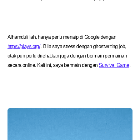
Alhamdulillah, hanya perlu menaip di Google dengan
https://plays.org/
. Bila saya stress dengan ghostwriting job,
otak pun perlu direhatkan juga dengan bermain permainan
secara online. Kali ini, saya bermain dengan
Survival Game
.