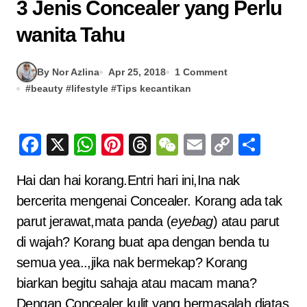
3 Jenis Concealer yang Perlu
wanita Tahu
By Nor Azlina
Apr 25, 2018
1 Comment
#
beauty
#
lifestyle
#
Tips kecantikan
Facebook
X
WhatsApp
Pinterest
Threads
WeChat
Email
Copy
Sha
Link
Hai dan hai korang.Entri hari ini,Ina nak
bercerita mengenai Concealer. Korang ada tak
parut jerawat,mata panda (
eyebag
) atau parut
di wajah? Korang buat apa dengan benda tu
semua yea..,jika nak bermekap? Korang
biarkan begitu sahaja atau macam mana?
Dengan Concealer kulit yang bermasalah diatas