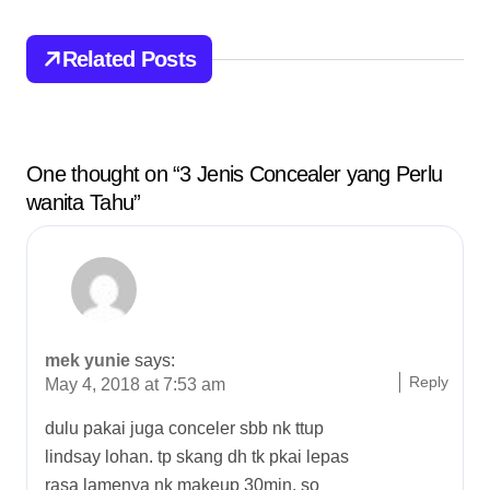
i
Related Posts
g
a
t
One thought on “3 Jenis Concealer yang Perlu
wanita Tahu”
i
o
n
mek yunie
says:
Reply
May 4, 2018 at 7:53 am
dulu pakai juga conceler sbb nk ttup
lindsay lohan. tp skang dh tk pkai lepas
rasa lamenya nk makeup 30min. so