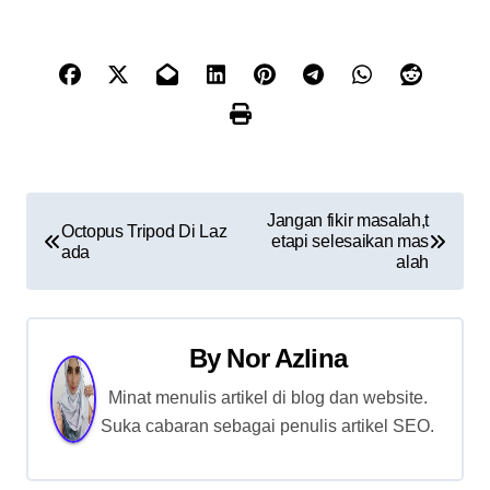
P
Jangan fikir masalah,t
Octopus Tripod Di Laz
etapi selesaikan mas
o
ada
alah
s
t
By
Nor Azlina
n
Minat menulis artikel di blog dan website.
Suka cabaran sebagai penulis artikel SEO.
a
v