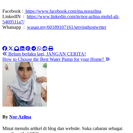
Facebook :
https://www.facebook.com/ina.norazlina
LinkedIN :
https://www.linkedin.com/in/nor-azlina-mohd-ali-
5469511a7/
Whatsapp :
wasap.my/60189107161/servisghostwriter
Post
Belum berlaku lagi, JANGAN CERITA!
How to Choose the Best Water Pump for your Home?
navigation
By
Nor Azlina
Minat menulis artikel di blog dan website. Suka cabaran sebagai