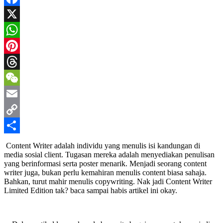
Facebook
X
WhatsApp
Pinterest
Threads
WeChat
Email
Copy
Link
Share
Content Writer adalah individu yang menulis isi kandungan di
media sosial client. Tugasan mereka adalah menyediakan penulisan
yang berinformasi serta poster menarik. Menjadi seorang content
writer juga, bukan perlu kemahiran menulis content biasa sahaja.
Bahkan, turut mahir menulis copywriting. Nak jadi Content Writer
Limited Edition tak? baca sampai habis artikel ini okay.