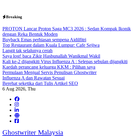
Skip
Breaking
to
content
PROTON Lancar Proton Saga MC3 2026 : Sedan Kompak Ikonik
dengan Reka Bentuk Moden
Buyback Emas perhiasan sempena Aidilfitri
Top Restaurant dalam Kuala Lumpur: Cafe Sejiwa
Langit tak selalunya cerah
Saya lost! baca Zikir Hasbunallah Wanikmal Wakil
Kali ke-2 dijangkiti Virus Influenza A : Selepas sebulan dijangkiti
Kaedah perancang keluarga KKM : Pilihan saya
Permulaan Menjual Servis Penulisan Ghostwriter
Influenza A dan Rawatan Sesuai
Berehat seketika dari Tulis Artikel SEO
6
Aug 2026, Thu
Ghostwriter Malaysia