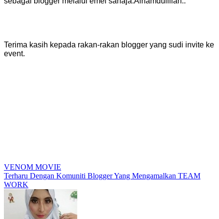
sebagai blogger melalui emel sahaja.Alhamdulillah..
Terima kasih kepada rakan-rakan blogger yang sudi invite ke
event.
Post
VENOM MOVIE
Terharu Dengan Komuniti Blogger Yang Mengamalkan TEAM
navigation
WORK