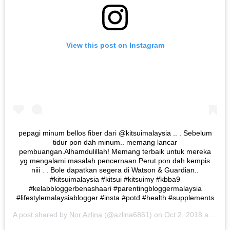
View this post on Instagram
pepagi minum bellos fiber dari @kitsuimalaysia .. . Sebelum
tidur pon dah minum.. memang lancar
pembuangan.Alhamdulillah! Memang terbaik untuk mereka
yg mengalami masalah pencernaan.Perut pon dah kempis
niii . . Bole dapatkan segera di Watson & Guardian..
#kitsuimalaysia #kitsui #kitsuimy #kbba9
#kelabbloggerbenashaari #parentingbloggermalaysia
#lifestylemalaysiablogger #insta #potd #health #supplements
A post shared by
Nor Azlina
(@azlina6861) on
Oct 2, 2018 at 6:27pm PDT