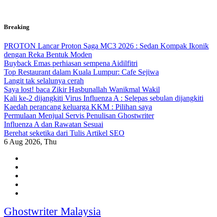
Skip
Breaking
to
content
PROTON Lancar Proton Saga MC3 2026 : Sedan Kompak Ikonik
dengan Reka Bentuk Moden
Buyback Emas perhiasan sempena Aidilfitri
Top Restaurant dalam Kuala Lumpur: Cafe Sejiwa
Langit tak selalunya cerah
Saya lost! baca Zikir Hasbunallah Wanikmal Wakil
Kali ke-2 dijangkiti Virus Influenza A : Selepas sebulan dijangkiti
Kaedah perancang keluarga KKM : Pilihan saya
Permulaan Menjual Servis Penulisan Ghostwriter
Influenza A dan Rawatan Sesuai
Berehat seketika dari Tulis Artikel SEO
6
Aug 2026, Thu
Ghostwriter Malaysia