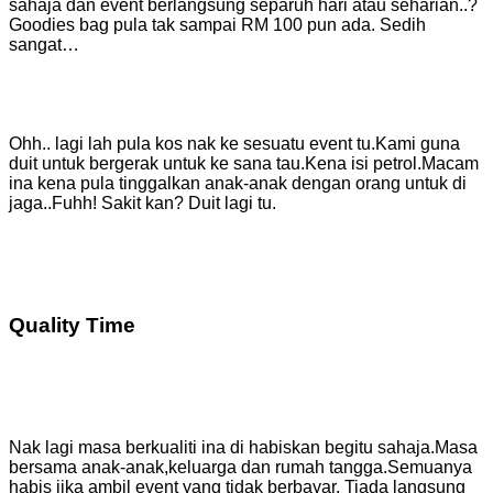
sahaja dan event berlangsung separuh hari atau seharian..?
Goodies bag pula tak sampai RM 100 pun ada. Sedih
sangat…
Ohh.. lagi lah pula kos nak ke sesuatu event tu.Kami guna
duit untuk bergerak untuk ke sana tau.Kena isi petrol.Macam
ina kena pula tinggalkan anak-anak dengan orang untuk di
jaga..Fuhh! Sakit kan? Duit lagi tu.
Quality Time
Nak lagi masa berkualiti ina di habiskan begitu sahaja.Masa
bersama anak-anak,keluarga dan rumah tangga.Semuanya
habis jika ambil event yang tidak berbayar. Tiada langsung