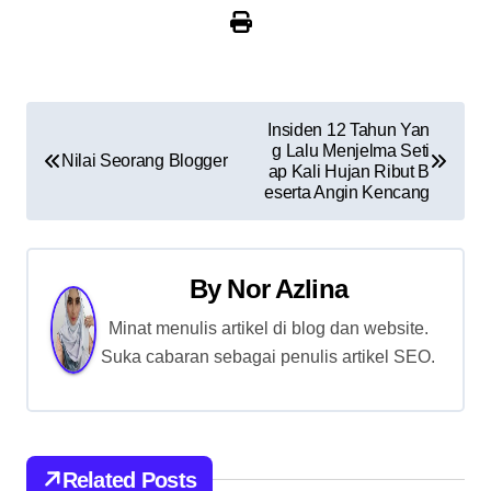
P
Insiden 12 Tahun Yan
g Lalu Menjelma Seti
o
Nilai Seorang Blogger
ap Kali Hujan Ribut B
eserta Angin Kencang
s
t
By
Nor Azlina
n
Minat menulis artikel di blog dan website.
a
Suka cabaran sebagai penulis artikel SEO.
v
i
g
Related Posts