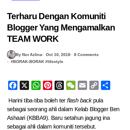
Terharu Dengan Komuniti
Blogger Yang Mengamalkan
TEAM WORK
By Nor Azlina
Oct 10, 2018
8 Comments
#
BORAK-BORAK
#
lifestyle
Facebook
X
WhatsApp
Pinterest
Threads
WeChat
Email
Copy
Sha
Link
Harini tiba-tiba boleh ter
flash back
pula
sebagai seorang ahli dalam Kelab Blogger Ben
Ashaari (KBBA9). Baru setahun jagung ina
sebagai ahli dalam komuniti tersebut.