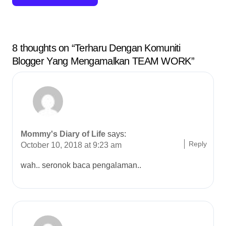
a
t
8 thoughts on “Terharu Dengan Komuniti
i
Blogger Yang Mengamalkan TEAM WORK”
o
n
Mommy's Diary of Life
says:
Reply
October 10, 2018 at 9:23 am
wah.. seronok baca pengalaman..