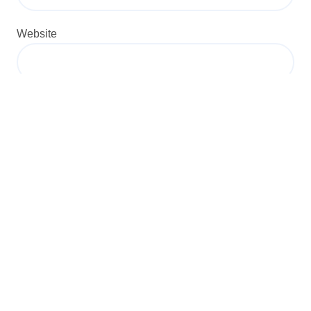
Website
Save my name, email, and website in this browser for
the next time I comment.
Ghostwriter Malaysia
DIA ada untuk saya