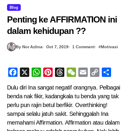
Blog
Penting ke AFFIRMATION ini
dalam kehidupan ??
By Nor Azlina
Oct 7, 2019
1 Comment
#
Motivasi
Facebook
X
WhatsApp
Pinterest
Threads
WeChat
Email
Copy
Sha
Link
Dulu diri Ina sangat negatif orangnya. Pelbagai
benda nak fikir, kadangkala tu benda yang tak
perlu pun rajin betul berfikir. Overthinking!
sampai selalu jatuh sakit. Sehinggalah Ina
memahami Affirmation. Affirmation atau dalam