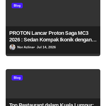
a
Blog
t
i
PROTON Lancar Proton Saga MC3
o
2026 : Sedan Kompak Ikonik dengan
n
Reka Bentuk Moden
Nor Azlina
Jul 14, 2026
Blog
Top Restaurant dalam Kuala Lumpur: