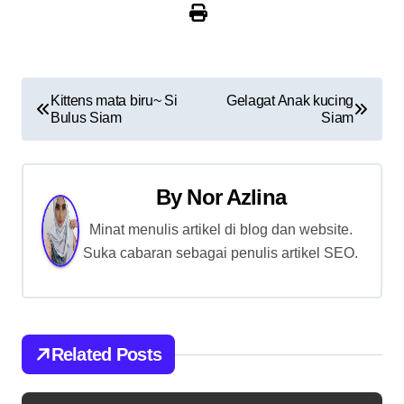
P
Kittens mata biru~ Si
Gelagat Anak kucing
Bulus Siam
Siam
o
s
By
Nor Azlina
t
Minat menulis artikel di blog dan website.
n
Suka cabaran sebagai penulis artikel SEO.
a
v
i
Related Posts
g