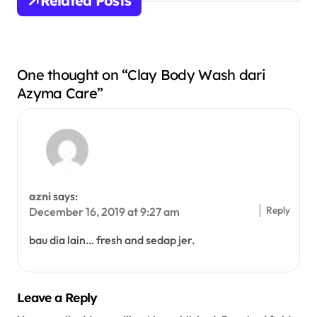
Related Posts
g
a
t
One thought on “Clay Body Wash dari
Azyma Care”
i
o
n
azni
says:
Reply
December 16, 2019 at 9:27 am
bau dia lain… fresh and sedap jer.
Leave a Reply