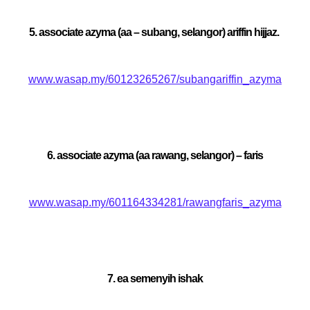
5. associate azyma (aa – subang, selangor) ariffin hijjaz.
www.wasap.my/60123265267/subangariffin_azyma
6. associate azyma (aa rawang, selangor) – faris
www.wasap.my/601164334281/rawangfaris_azyma
7. ea semenyih ishak