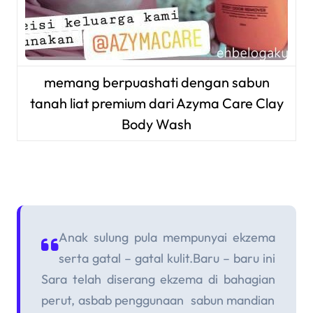
memang berpuashati dengan sabun
tanah liat premium dari Azy
ma Care Clay
Body Wash
Anak sulung pula mempunyai ekzema
serta gatal – gatal kulit.Baru – baru ini
Sara telah diserang ekzema di ba
hagian
perut,
asbab penggunaan
sabun
m
andian