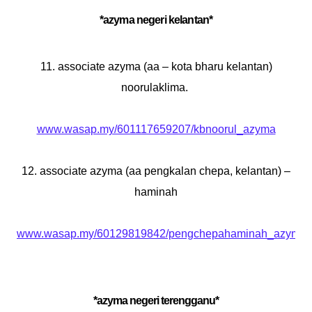
*azyma negeri kelantan*
11. associate azyma (aa – kota bharu kelantan)
noorulaklima.
www.wasap.my/601117659207/kbnoorul_azyma
12. associate azyma (aa pengkalan chepa, kelantan) –
haminah
www.wasap.my/60129819842/pengchepahaminah_azyma
*azyma negeri terengganu*