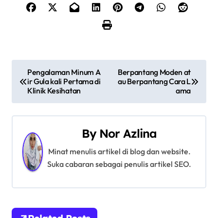
P
Pengalaman Minum A
Berpantang Moden at
ir Gula kali Pertama di
au Berpantang Cara L
o
Klinik Kesihatan
ama
s
t
By
Nor Azlina
n
Minat menulis artikel di blog dan website.
a
Suka cabaran sebagai penulis artikel SEO.
v
i