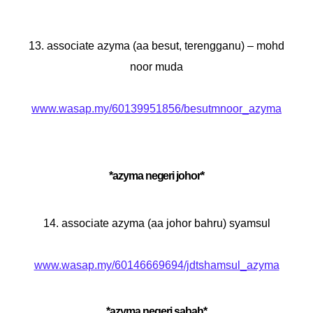
13. associate azyma (aa besut, terengganu) – mohd
noor muda
www.wasap.my/60139951856/besutmnoor_azyma
*azyma negeri johor*
14. associate azyma (aa johor bahru) syamsul
www.wasap.my/60146669694/jdtshamsul_azyma
*azyma negeri sabah*