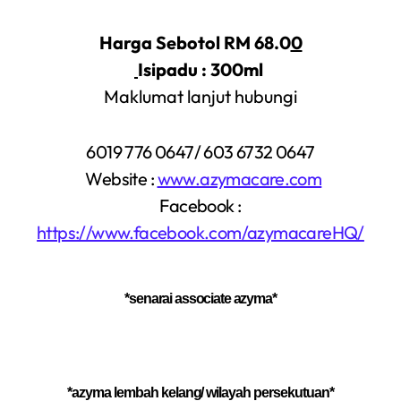
Harga Sebot
ol RM 68.0
0
Isipadu : 300ml
Maklumat lanjut hubungi
6019 776 0647/ 603 6732 0647
Website :
www.azymacare.com
Facebook :
https://www.facebook.com/azymacareHQ/
*senarai associate azyma*
*azyma lembah kelang/ wilayah persekutuan*