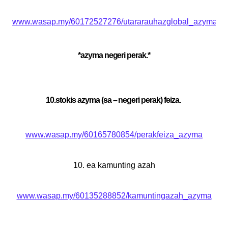
www.wasap.my/60172527276/utararauhazglobal_azyma
*azyma negeri perak.*
10.stokis azyma (sa – negeri perak) feiza.
www.wasap.my/60165780854/perakfeiza_azyma
10. ea kamunting azah
www.wasap.my/60135288852/kamuntingazah_azyma