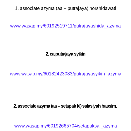
1. associate azyma (aa – putrajaya) norshidawati
www.wasap.my/60192519711/putrajayashida_azyma
2. ea putrajaya syikin
www.wasap.my/60182423083/putrajayasyikin_azyma
2. associate azyma (aa – setapak kl) salasiyah hassim.
www.wasap.my/60192665704/setapaksal_azyma