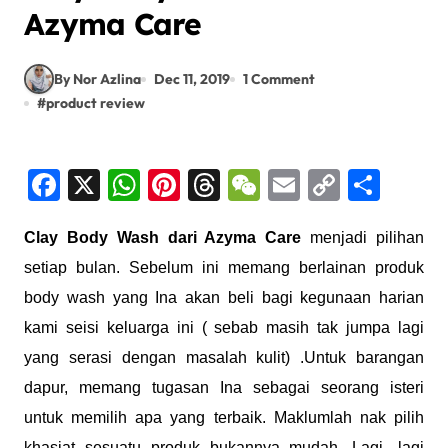
Azyma Care
By Nor Azlina
Dec 11, 2019
1 Comment
#
product review
Facebook
X
WhatsApp
Pinterest
Threads
WeChat
Email
Copy
Shar
Link
Clay Body Wash dari Azyma Care
menjadi pilihan
setiap bulan. Sebelum ini memang berlainan produk
body wash yang Ina akan beli bagi kegunaan harian
kami seisi keluarga ini ( sebab masih tak jumpa lagi
yang serasi dengan masalah kulit) .Untuk barangan
dapur, memang tugasan Ina sebagai seorang isteri
untuk memilih apa yang terbaik. Maklumlah nak pilih
khasiat sesuatu produk bukannya mudah. Lagi- lagi