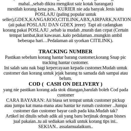
mahal..,sebab dikira mengikut saiz kotak barangan)
mestilah korang kena pos.. KURIER nie ada banyak Jenis iaitu
POSLAJU (paling popular untuk
seller),GDEX,KANGAROO,CITILINK,ABX,AIRPARK,NATIO
(aii pakai POSLAJU DAN GDEX jeeee) Tapi aii cadangkan
korang pakai POSLAJU ,sebab ia mudah ,murah dan cepat (Certain
tempat lambat,ikut kawasan..kalo pedalaman..mungkin ambil
beberapa hari…Pedalaman aii syorkan CITILINK).
TRACKING NUMBER
Pastikan sebelum korang hantar barang customer,korang Snap pic
tracking hantar customer.
Ini salah satu nak bagi kepercayaan kepada customer.Mudah untuk
customer dan korang untuk jejak barang tu samada dah sampai atau
belum.
COD ( CASH ON DELIVERY )
yang nie pastikan korang ada stok ditangan,barulah boleh Cod pada
customer
CARA BAYARAN: Aii biasa set tempat untuk customer pickup
atau jumpa kat mana-mana atau hantar ke rumah customer ..Jumpa
customer dan customer bayar cash pada kita.Mudah tak?
Artikel ini ditulis sebab adik aii yang baru berjinak dengan bisnes
jual pakaian..tu aii sediakan sekali untuk korang tips ini..
SEKIAN.. assalamualaikum..