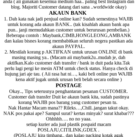
anda ( aii gunakan kesemua medium haa.. paling best Instagram dan
blog. Majoriti Customer datang dari sana ..worldwide okay)
AKAUN BANK
1. Dah kata nak jadi penjual online kan? Sudah semestinya WAJIB
untuk korang ada akaun BANK.. (tak kisahlah akaun bank apa
pun.. janji memudahkan customer untuk berurusan pembelian.)
Beberapa contoh : Maybank,CIMB,HONGLEONG,AMBANK
dan kalau bisnes korang membabitkan seluruh negera pastikan ada
akaun PAYPAL.
2. Mestilah korang p AKTIFKAN untuk urusan ONLINE di bank
masing masing ya.. (Macam aii maybank2u..mudah je, dah
aktifkan.Kalo customer dah transfer / bank in duit pada kita.Tak
perlu lagi pergi ke mesin ATM untuk check status. Hanya check di
hujung jari aje tau. ( Aii rasa hat ni…, kaki beli online pun WAJIB
kena aktif jugak untuk urusan beli belah secara online )
POSTAGE
Okay.., Tips seterusnya penghantaran pesanan CUSTOMER.
Customer dah transfer Duit ke akaun bank kita, sudah pastinya
korang WAJIB pos barang yang customer pesan tu.
Nak Hantar Macam mana?? Rileks…,Chill..jangan takut okay.
NAK pos pakai ape? Sampul surat? kertas minyak? surat khabar???
Ohhhhh…. no no yaaa.
setiap kurier ada jual plastik pospaid macam
POSLAJU,CITILINK,GDEX .
(POSLAJU kira timbang.. dan kalao packing kotak agak