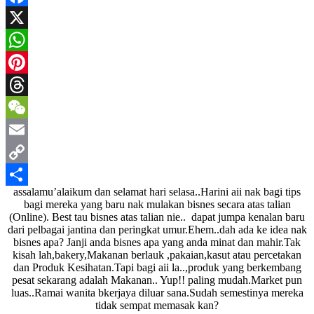
Facebook
X
WhatsApp
Pinterest
Threads
WeChat
Email
Copy
assalamu’alaikum dan selamat hari selasa..Harini aii nak bagi tips
Link
Share
bagi mereka yang baru nak mulakan bisnes secara atas talian
(Online). Best tau bisnes atas talian nie.. dapat jumpa kenalan baru
dari pelbagai jantina dan peringkat umur.Ehem..dah ada ke idea nak
bisnes apa? Janji anda bisnes apa yang anda minat dan mahir.Tak
kisah lah,bakery,Makanan berlauk ,pakaian,kasut atau percetakan
dan Produk Kesihatan.Tapi bagi aii la..,produk yang berkembang
pesat sekarang adalah Makanan.. Yup!! paling mudah.Market pun
luas..Ramai wanita bkerjaya diluar sana.Sudah semestinya mereka
tidak sempat memasak kan?