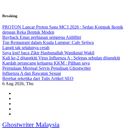
Skip
Breaking
to
content
PROTON Lancar Proton Saga MC3 2026 : Sedan Kompak Ikonik
dengan Reka Bentuk Moden
Buyback Emas perhiasan sempena Aidilfitri
Top Restaurant dalam Kuala Lumpur: Cafe Sejiwa
Langit tak selalunya cerah
Saya lost! baca Zikir Hasbunallah Wanikmal Wakil
Kali ke-2 dijangkiti Virus Influenza A : Selepas sebulan dijangkiti
Kaedah perancang keluarga KKM : Pilihan saya
Permulaan Menjual Servis Penulisan Ghostwriter
Influenza A dan Rawatan Sesuai
Berehat seketika dari Tulis Artikel SEO
6
Aug 2026, Thu
Ghostwriter Malaysia