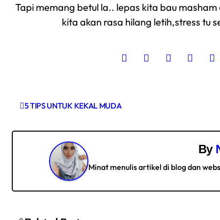
Tapi memang betul la.. lepas kita bau masham 
kita akan rasa hilang letih,stress t
P
5 TIPS UNTUK KEKAL MUDA
o
s
By
t
Minat menulis artikel di blog dan webs
n
a