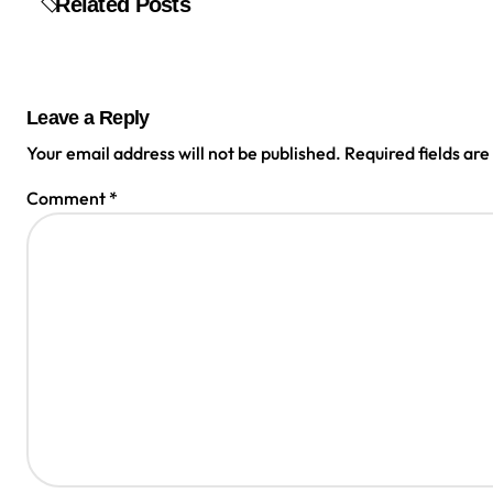
v
Related Posts
i
g
Leave a Reply
a
Your email address will not be published.
Required fields ar
t
Comment
*
i
o
n