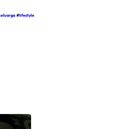
keluarga
#
lifestyle