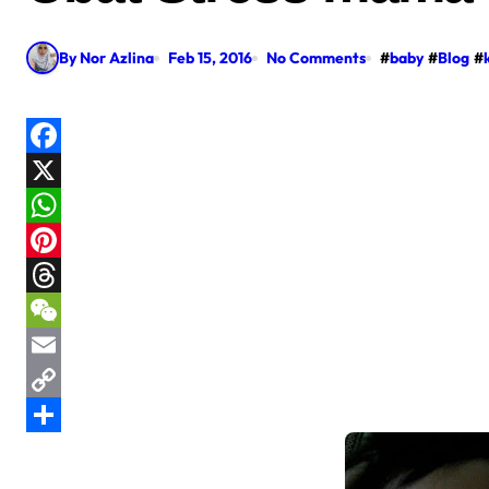
By Nor Azlina
Feb 15, 2016
No Comments
#
baby
#
Blog
#
Facebook
X
WhatsApp
Pinterest
Threads
WeChat
Email
Copy
Link
Share