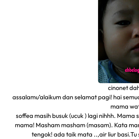
cinonet da
assalamu’alaikum dan selamat pagi! hai semu
mama wat 
soffea masih busuk (ucuk ) lagi nihhh. Mama 
mama! Masham masham (masam). Kata mama l
tengok! ada taik mata ..,air liur basi