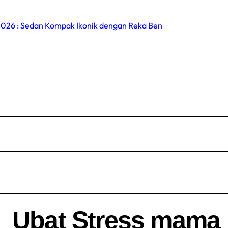
26 : Sedan Kompak Ikonik dengan Reka Bentuk Moden
ilfitri
: Cafe Sejiwa
anikmal Wakil
 : Selepas sebulan dijangkiti
ilihan saya
n Ghostwriter
SEO
Ubat Stress mama