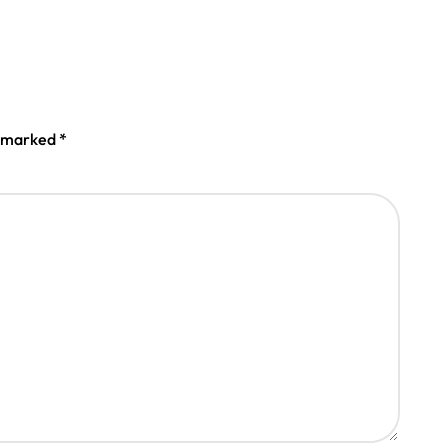
e marked
*