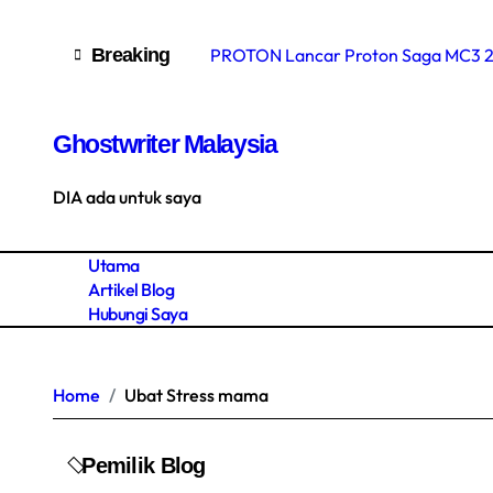
Skip
Breaking
PROTON Lancar Proton Saga MC3 20
to
content
Buyback Emas perhiasan sempena Aid
Ghostwriter Malaysia
Top Restaurant dalam Kuala Lumpur
Langit tak selalunya cerah
DIA ada untuk saya
Saya lost! baca Zikir Hasbunallah W
Utama
Kali ke-2 dijangkiti Virus Influenza A
Artikel Blog
Hubungi Saya
Kaedah perancang keluarga KKM : P
Permulaan Menjual Servis Penulisa
Home
Ubat Stress mama
Influenza A dan Rawatan Sesuai
Berehat seketika dari Tulis Artikel 
Pemilik Blog