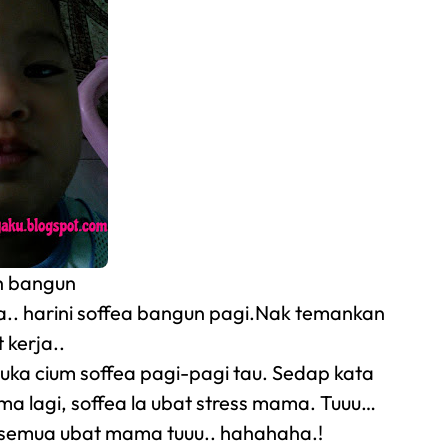
h bangun
a.. harini soffea bangun pagi.Nak temankan
kerja..
suka cium soffea pagi-pagi tau. Sedap kata
agi, soffea la ubat stress mama. Tuuu…
.Tu semua ubat mama tuuu.. hahahaha.!