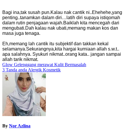
Bagi ina,tak susah pun.Kalau nak cantik ni..Ehehehe,yang
penting..tanamkan dalam diri…latih diri supaya istiqomah
dalam rutin penjagaan wajah.Baiklah kita mencegah dari
mengubati.Dah kalau nak ubati,memang makan kos dan
masa juga tenaga.
Eh,memang lah cantik itu subjektif dan takkan kekal
selamanya.Sekurangnya,kita hargai kurniaan allah s.w.t..
apa salahnya. Syukuri nikmat..orang kata.. jangan sampai
allah tarik nikmat.
Post
Glow Gelenggang merawat Kulit Bermasalah
3 Tanda anda Alergik Kosmetik
navigation
By
Nor Azlina