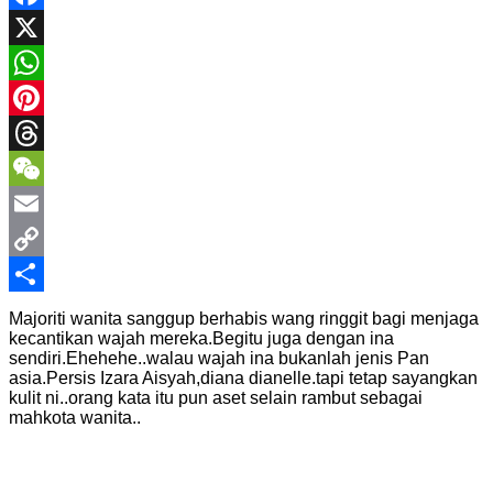
Facebook
X
WhatsApp
Pinterest
Threads
WeChat
Email
Copy
Link
Share
Majoriti wanita sanggup berhabis wang ringgit bagi menjaga
kecantikan wajah mereka.Begitu juga dengan ina
sendiri.Ehehehe..walau wajah ina bukanlah jenis Pan
asia.Persis Izara Aisyah,diana dianelle.tapi tetap sayangkan
kulit ni..orang kata itu pun aset selain rambut sebagai
mahkota wanita..