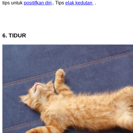
tips untuk
positifkan
diri
.. Tips
elak kedutan
.
6. TIDUR