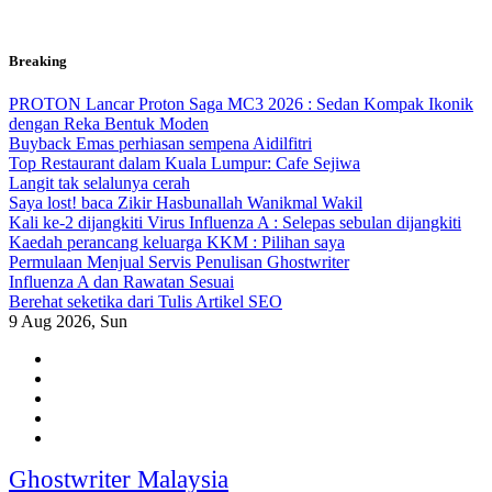
Skip
Breaking
to
content
PROTON Lancar Proton Saga MC3 2026 : Sedan Kompak Ikonik
dengan Reka Bentuk Moden
Buyback Emas perhiasan sempena Aidilfitri
Top Restaurant dalam Kuala Lumpur: Cafe Sejiwa
Langit tak selalunya cerah
Saya lost! baca Zikir Hasbunallah Wanikmal Wakil
Kali ke-2 dijangkiti Virus Influenza A : Selepas sebulan dijangkiti
Kaedah perancang keluarga KKM : Pilihan saya
Permulaan Menjual Servis Penulisan Ghostwriter
Influenza A dan Rawatan Sesuai
Berehat seketika dari Tulis Artikel SEO
9
Aug 2026, Sun
Ghostwriter Malaysia