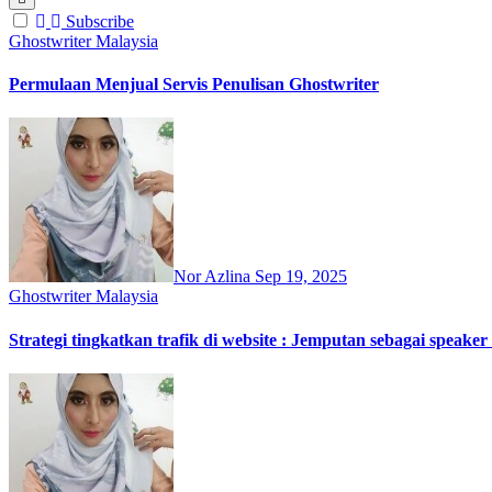
Subscribe
Ghostwriter Malaysia
Permulaan Menjual Servis Penulisan Ghostwriter
Nor Azlina
Sep 19, 2025
Ghostwriter Malaysia
Strategi tingkatkan trafik di website : Jemputan sebagai speake